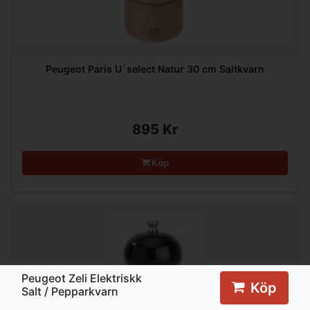
Peugeot Paris U´select Natur 30 cm Saltkvarn
895 Kr
Köp
Peugeot Zeli Elektriskk
Köp
Salt / Pepparkvarn