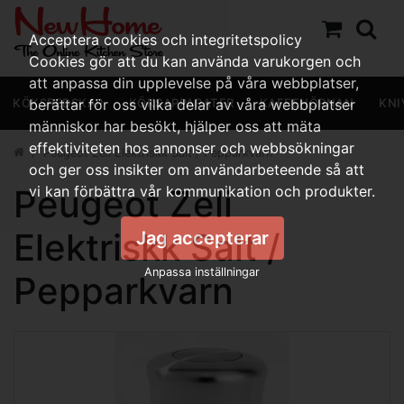
Acceptera cookies och integritetspolicy
Cookies gör att du kan använda varukorgen och
att anpassa din upplevelse på våra webbplatser,
KÖKSREDSKAP
berättar för oss vilka delar av våra webbplatser
KÖKSAPPARATER
KAFFEHÖRNAN
KNI
människor har besökt, hjälper oss att mäta
effektiviteten hos annonser och webbsökningar
Peugeot Zeli Elektriskk Salt / Pepparkvarn
och ger oss insikter om användarbeteende så att
Peugeot Zeli
vi kan förbättra vår kommunikation och produkter.
Elektriskk Salt /
Jag accepterar
Anpassa inställningar
Pepparkvarn