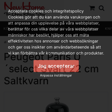
Acceptera cookies och integritetspolicy
Cookies gör att du kan använda varukorgen och
att anpassa din upplevelse på våra webbplatser,
KÖKSREDSKAP
berättar för oss vilka delar av våra webbplatser
KÖKSAPPARATER
KAFFEHÖRNAN
KNI
människor har besökt, hjälper oss att mäta
effektiviteten hos annonser och webbsökningar
Peugeot Paris U´select Svart 22 cm Saltkvarn
och ger oss insikter om användarbeteende så att
Peugeot Paris U
vi kan förbättra vår kommunikation och produkter.
´select Svart 22 cm
Jag accepterar
Anpassa inställningar
Saltkvarn