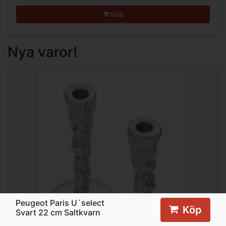
Köp
Nya varor!
Peugeot Paris U´select
Köp
Svart 22 cm Saltkvarn