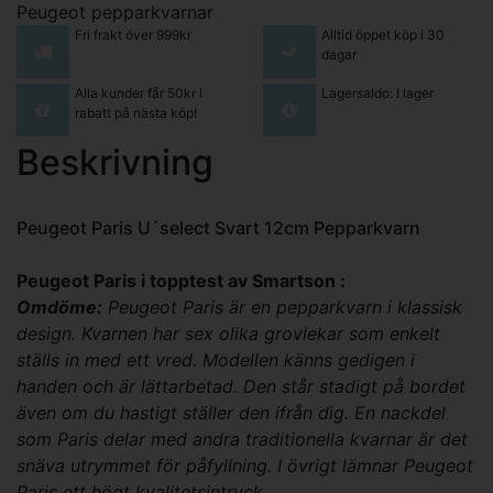
Peugeot pepparkvarnar
Fri frakt över 999kr
Alltid öppet köp i 30
dagar
Alla kunder får 50kr i
Lagersaldo: I lager
rabatt på nästa köp!
Beskrivning
Peugeot Paris U´select Svart 12cm Pepparkvarn
Peugeot Paris i topptest av Smartson :
Omdöme:
Peugeot Paris är en pepparkvarn i klassisk
design. Kvarnen har sex olika grovlekar som enkelt
ställs in med ett vred. Modellen känns gedigen i
handen och är lättarbetad. Den står stadigt på bordet
även om du hastigt ställer den ifrån dig. En nackdel
som Paris delar med andra traditionella kvarnar är det
snäva utrymmet för påfyllning. I övrigt lämnar Peugeot
Paris ett högt kvalitetsintryck.