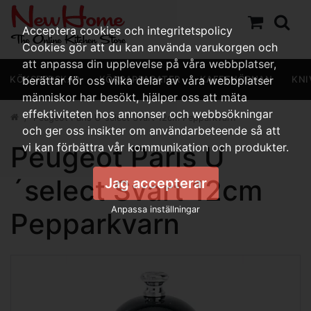
Acceptera cookies och integritetspolicy
Cookies gör att du kan använda varukorgen och
att anpassa din upplevelse på våra webbplatser,
KÖKSREDSKAP
berättar för oss vilka delar av våra webbplatser
KÖKSAPPARATER
KAFFEHÖRNAN
KNI
människor har besökt, hjälper oss att mäta
effektiviteten hos annonser och webbsökningar
Peugeot Paris U´select Svart 12cm Pepparkvarn
och ger oss insikter om användarbeteende så att
Peugeot Paris U
vi kan förbättra vår kommunikation och produkter.
´select Svart 12cm
Jag accepterar
Anpassa inställningar
Pepparkvarn