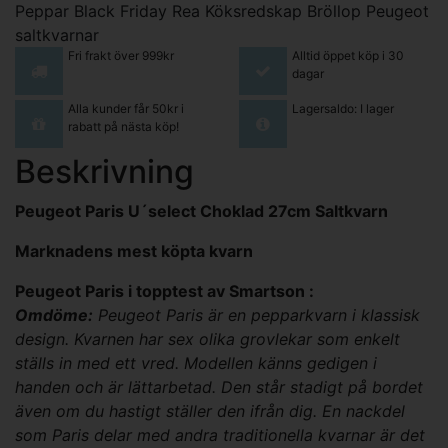
Peppar
Black Friday Rea
Köksredskap
Bröllop
Peugeot
saltkvarnar
Fri frakt över 999kr
Alltid öppet köp i 30
dagar
Alla kunder får 50kr i
Lagersaldo: I lager
rabatt på nästa köp!
Beskrivning
Peugeot Paris U´select Choklad 27cm Saltkvarn
Marknadens mest köpta kvarn
Peugeot Paris i topptest av Smartson :
Omdöme:
Peugeot Paris är en pepparkvarn i klassisk
design. Kvarnen har sex olika grovlekar som enkelt
ställs in med ett vred. Modellen känns gedigen i
handen och är lättarbetad. Den står stadigt på bordet
även om du hastigt ställer den ifrån dig. En nackdel
som Paris delar med andra traditionella kvarnar är det