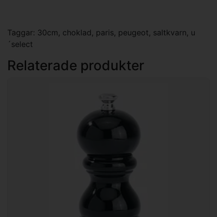
Taggar:
30cm
,
choklad
,
paris
,
peugeot
,
saltkvarn
,
u
´select
Relaterade produkter