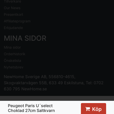
Tillverkare
Our News
Presentkort
Affiliateprogram
Erbjudande
MINA SIDOR
Mina sidor
Orderhistorik
Önskelista
Nyhetsbrev
NewHome Sverige AB
, 556810-4615,
Skogvaktarvägen 55B, 633 49 Eskilstuna, Tel: 0702
630 795
NewHome.se
Peugeot Paris U´select
Köp
Choklad 27cm Saltkvarn