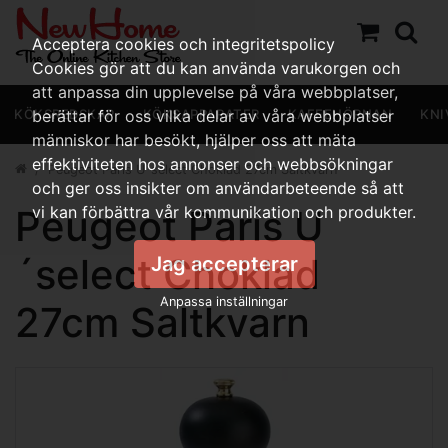
Acceptera cookies och integritetspolicy
Cookies gör att du kan använda varukorgen och
att anpassa din upplevelse på våra webbplatser,
KÖKSREDSKAP
berättar för oss vilka delar av våra webbplatser
KÖKSAPPARATER
KAFFEHÖRNAN
KNI
människor har besökt, hjälper oss att mäta
effektiviteten hos annonser och webbsökningar
Peugeot Paris U´select Choklad 27cm Saltkvarn
och ger oss insikter om användarbeteende så att
Peugeot Paris U
vi kan förbättra vår kommunikation och produkter.
´select Choklad
Jag accepterar
Anpassa inställningar
27cm Saltkvarn