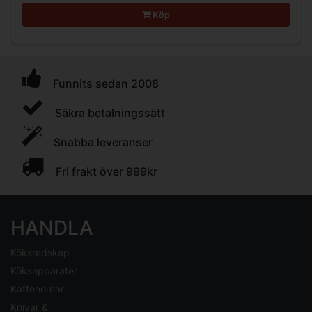
Köp
Funnits sedan 2008
Säkra betalningssätt
Snabba leveranser
Fri frakt över 999kr
HANDLA
Köksredskap
Köksapparater
Kaffehörnan
Knivar &