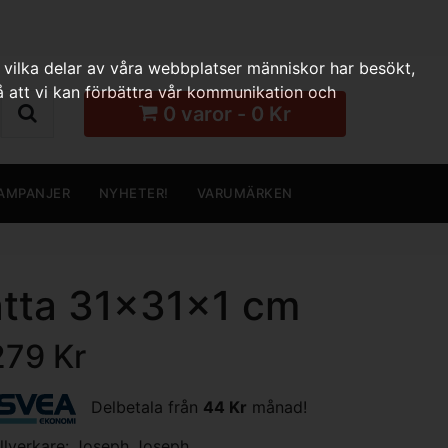
 vilka delar av våra webbplatser människor har besökt,
 att vi kan förbättra vår kommunikation och
0 varor - 0 Kr
AMPANJER
NYHETER!
VARUMÄRKEN
atta 31x31x1 cm
279 Kr
Delbetala från
44 Kr
månad!
illverkare:
Joseph Joseph