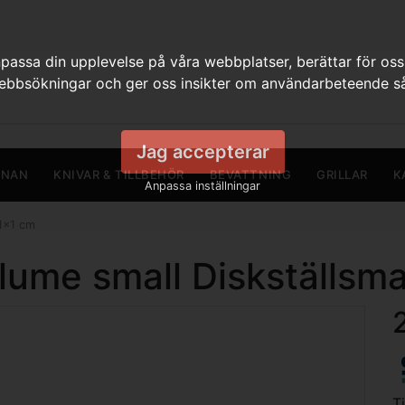
assa din upplevelse på våra webbplatser, berättar för oss
webbsökningar och ger oss insikter om användarbeteende så
Jag accepterar
RNAN
KNIVAR & TILLBEHÖR
BEVATTNING
GRILLAR
K
Anpassa inställningar
1x1 cm
lume small Diskställsm
T