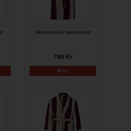
nd
Velourrock xxl sand/vinröd
786 Kr
Köp