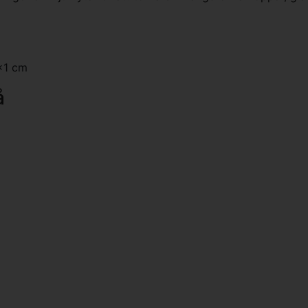
x1 cm
å