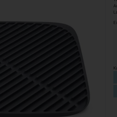
A
L
E
K