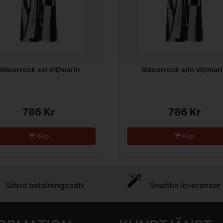
Velourrock xxl vit/marin
Velourrock s/m vit/mar
786 Kr
786 Kr
Köp
Köp
Säkra betalningssätt
Snabba leveranser