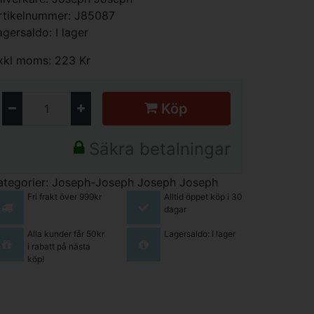
rtikelnummer: J85087
agersaldo: I lager
xkl moms: 223 Kr
Köp
Säkra betalningar
ategorier:
Joseph-Joseph
Joseph Joseph
Fri frakt över 999kr
Alltid öppet köp i 30
dagar
Alla kunder får 50kr
Lagersaldo: I lager
i rabatt på nästa
köp!