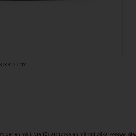
 31x31x1 cm
 ger en mjuk yta för att torka en mängd olika koppar, glas