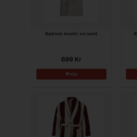
Badrock muslin xxl sand
B
699 Kr
Köp