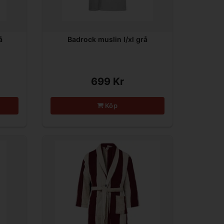
å
Badrock muslin l/xl grå
699 Kr
Köp