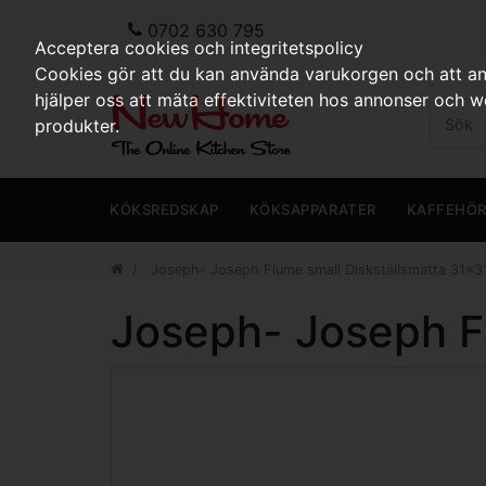
0702 630 795
Acceptera cookies och integritetspolicy
Cookies gör att du kan använda varukorgen och att anp
hjälper oss att mäta effektiviteten hos annonser och 
produkter.
KÖKSREDSKAP
KÖKSAPPARATER
KAFFEHÖ
Joseph- Joseph Flume small Diskställsmatta 31x3
Joseph- Joseph F