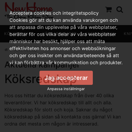
Acceptera cookies och integritetspolicy
Cookies gör att du kan använda varukorgen och
att anpassa din upplevelse på våra webbplatser,
KÖKSREDSKAP
berättar för oss vilka delar av våra webbplatser
KÖKSAPPARATER
KAFFEHÖRNAN
KNI
människor har besökt, hjälper oss att mäta
effektiviteten hos annonser och webbsökningar
Köksredskap
och ger oss insikter om användarbeteende så att
Aktuella kampanjer
vi kan förbättra vår kommunikation och produkter.
Köksredskap
Jag accepterar
Anpassa inställningar
Hos oss hittar du
köksredskap
från över 40 olika
leverantörer. Vi har köksredskap till allt och alla.
Köksredskap för slott och koja. Saknar du något
köksredskap på sidan så kontakta oss gärna! Vi kan
ordna det mesta om någon är intresserad.