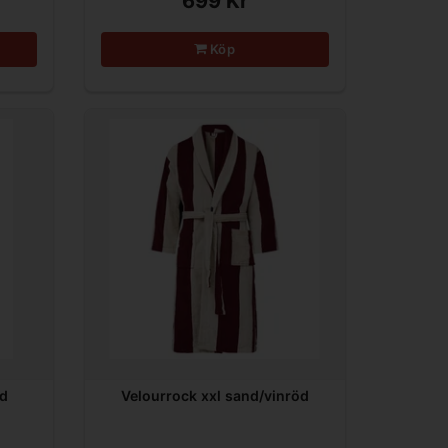
699 Kr
Köp
nd
Velourrock xxl sand/vinröd