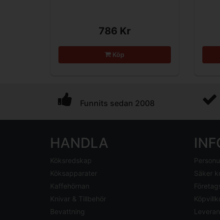
786 Kr
Köp
Funnits sedan 2008
HANDLA
IN
Köksredskap
Personu
Köksapparater
Säker k
Kaffehörnan
Företag
Knivar & Tillbehör
Köpvillk
Bevattning
Leveran