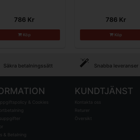
786 Kr
786 Kr
Köp
Köp
Säkra betalningssätt
Snabba leveranser
FORMATION
KUNDTJÄNST
ppgiftspolicy & Cookies
Kontakta oss
ortbetalning
Returer
suppgifter
Översikt
or
s & Betalning