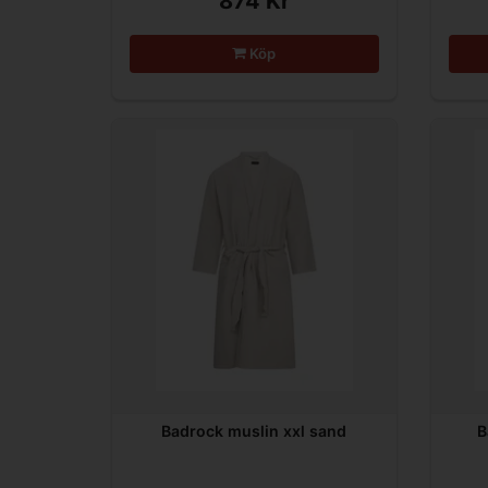
874 Kr
Köp
Badrock muslin xxl sand
B