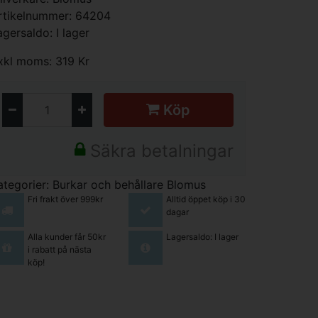
rtikelnummer: 64204
agersaldo: I lager
xkl moms: 319 Kr
Köp
Säkra betalningar
ategorier:
Burkar och behållare
Blomus
Fri frakt över 999kr
Alltid öppet köp i 30
dagar
Alla kunder får 50kr
Lagersaldo: I lager
i rabatt på nästa
köp!