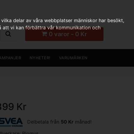
 vilka delar av våra webbplatser människor har besökt,
 att vi kan förbättra vår kommunikation och
0 varor - 0 Kr
AMPANJER
NYHETER!
VARUMÄRKEN
399 Kr
Delbetala från
50 Kr
månad!
illverkare:
Blomus