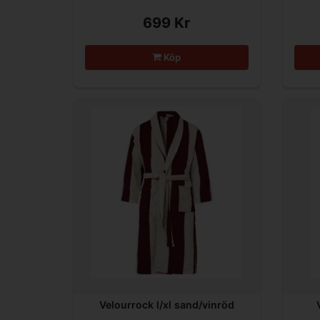
699 Kr
Köp
Velourrock l/xl sand/vinröd