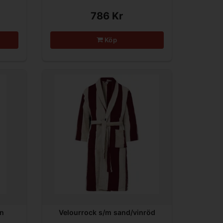
786 Kr
Köp
in
Velourrock s/m sand/vinröd