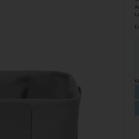
A
L
E
K