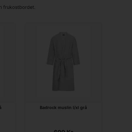
ch frukostbordet.
å
Badrock muslin l/xl grå