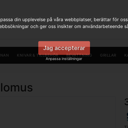
assa din upplevelse på våra webbplatser, berättar för oss
webbsökningar och ger oss insikter om användarbeteende så
Jag accepterar
RNAN
KNIVAR & TILLBEHÖR
BEVATTNING
GRILLAR
K
Anpassa inställningar
Blomus
T