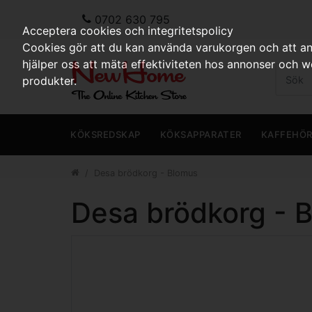
0702 630 795
Acceptera cookies och integritetspolicy
Cookies gör att du kan använda varukorgen och att anp
hjälper oss att mäta effektiviteten hos annonser och 
produkter.
KÖKSREDSKAP
KÖKSAPPARATER
KAFFEHÖ
Desa brödkorg - Blomus
Desa brödkorg - 