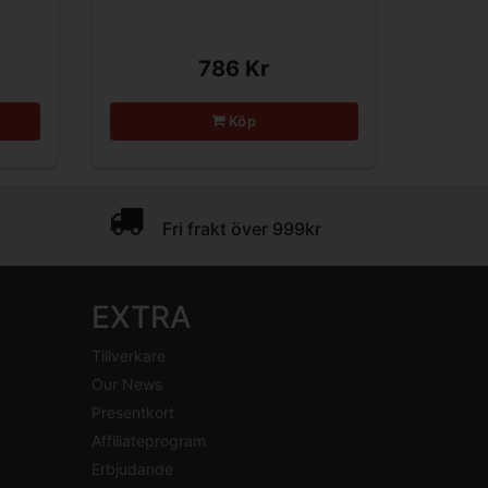
786 Kr
Köp
Fri frakt över 999kr
EXTRA
Tillverkare
Our News
Presentkort
Affiliateprogram
Erbjudande