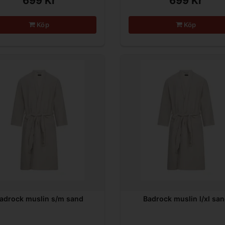
699 Kr
699 Kr
Köp
Köp
adrock muslin s/m sand
Badrock muslin l/xl sa