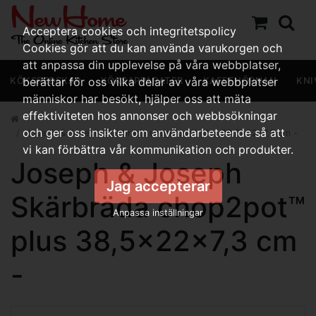
Acceptera cookies och integritetspolicy
Cookies gör att du kan använda varukorgen och
att anpassa din upplevelse på våra webbplatser,
KÖKSREDSKAP
berättar för oss vilka delar av våra webbplatser
KÖKSAPPARATER
KAFFEHÖRNAN
KNI
människor har besökt, hjälper oss att mäta
effektiviteten hos annonser och webbsökningar
och ger oss insikter om användarbeteende så att
Joseph & Joseph Skärbräda chop2pot™ plus 38,5x22x7,3 cm -
vi kan förbättra vår kommunikation och produkter.
Joseph & Joseph
Jag accepterar
Skärbräda chop2pot™
Anpassa inställningar
plus 38,5x22x7,3 cm
-