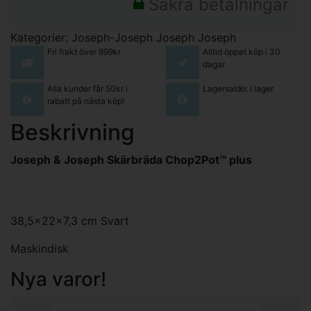
Säkra betalningar
Kategorier:
Joseph-Joseph
Joseph Joseph
Fri frakt över 999kr
Alltid öppet köp i 30
dagar
Alla kunder får 50kr i
Lagersaldo: I lager
rabatt på nästa köp!
Beskrivning
Joseph & Joseph Skärbräda Chop2Pot™ plus
38,5x22x7,3 cm Svart
Maskindisk
Nya varor!