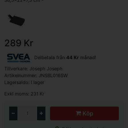
38,5x22x7,3 cm -
289 Kr
Delbetala från
44 Kr
månad!
Tillverkare:
Joseph Joseph
Artikelnummer: JNSBL016SW
Lagersaldo: I lager
Exkl moms: 231 Kr
Köp