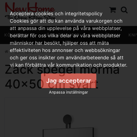
Acceptera cookies och integritetspolicy
Cookies gör att du kan använda varukorgen och
att anpassa din upplevelse på våra webbplatser,
KÖKSREDSKAP
berättar för oss vilka delar av våra webbplatser
KÖKSAPPARATER
KAFFEHÖRNAN
KNI
människor har besökt, hjälper oss att mäta
effektiviteten hos annonser och webbsökningar
Zack spegel morma 40x50 cm svart
och ger oss insikter om användarbeteende så att
Zack spegel morma
vi kan förbättra vår kommunikation och produkter.
40x50 cm svart
Jag accepterar
Anpassa inställningar