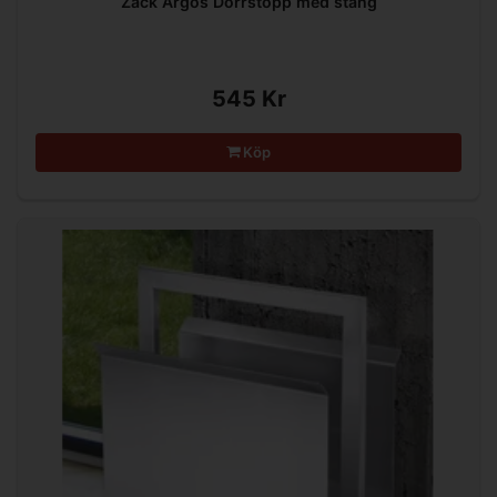
Zack Argos Dörrstopp med stång
545 Kr
Köp