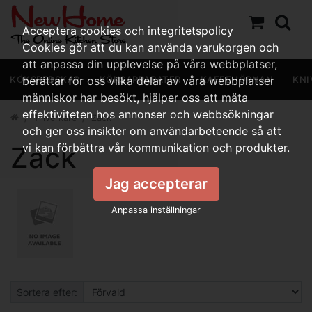
Acceptera cookies och integritetspolicy
Cookies gör att du kan använda varukorgen och
att anpassa din upplevelse på våra webbplatser,
KÖKSREDSKAP
berättar för oss vilka delar av våra webbplatser
KÖKSAPPARATER
KAFFEHÖRNAN
KNI
människor har besökt, hjälper oss att mäta
effektiviteten hos annonser och webbsökningar
Tillverkare
Zack
och ger oss insikter om användarbeteende så att
Zack
vi kan förbättra vår kommunikation och produkter.
Jag accepterar
Anpassa inställningar
Sortera efter: