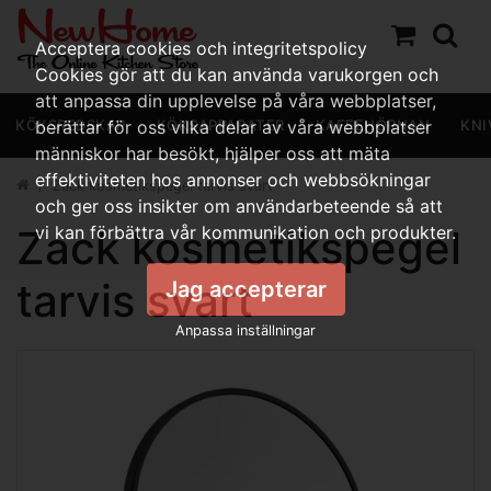
Acceptera cookies och integritetspolicy
Cookies gör att du kan använda varukorgen och
att anpassa din upplevelse på våra webbplatser,
KÖKSREDSKAP
berättar för oss vilka delar av våra webbplatser
KÖKSAPPARATER
KAFFEHÖRNAN
KNI
människor har besökt, hjälper oss att mäta
effektiviteten hos annonser och webbsökningar
Zack kosmetikspegel tarvis svart
och ger oss insikter om användarbeteende så att
Zack kosmetikspegel
vi kan förbättra vår kommunikation och produkter.
tarvis svart
Jag accepterar
Anpassa inställningar