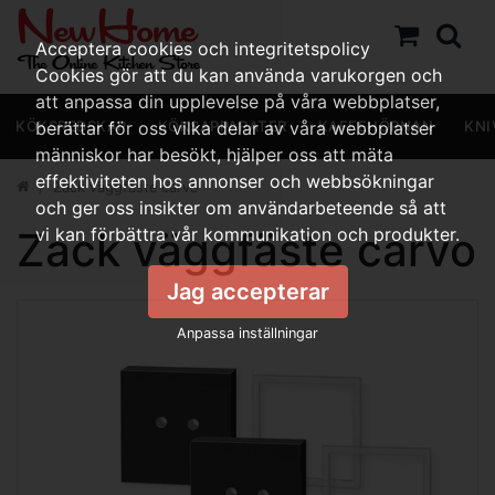
Acceptera cookies och integritetspolicy
Cookies gör att du kan använda varukorgen och
att anpassa din upplevelse på våra webbplatser,
KÖKSREDSKAP
berättar för oss vilka delar av våra webbplatser
KÖKSAPPARATER
KAFFEHÖRNAN
KNI
människor har besökt, hjälper oss att mäta
effektiviteten hos annonser och webbsökningar
Zack väggfäste carvo
och ger oss insikter om användarbeteende så att
Zack väggfäste carvo
vi kan förbättra vår kommunikation och produkter.
Jag accepterar
Anpassa inställningar