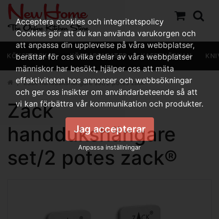
Acceptera cookies och integritetspolicy
Cookies gör att du kan använda varukorgen och
att anpassa din upplevelse på våra webbplatser,
KÖKSREDSKAP
berättar för oss vilka delar av våra webbplatser
KÖKSAPPARATER
KAFFEHÖRNAN
KNI
människor har besökt, hjälper oss att mäta
effektiviteten hos annonser och webbsökningar
Zack handdukshängare set/2 potes zack®
och ger oss insikter om användarbeteende så att
Zack
vi kan förbättra vår kommunikation och produkter.
handdukshängare
Jag accepterar
Anpassa inställningar
set/2 potes zack®