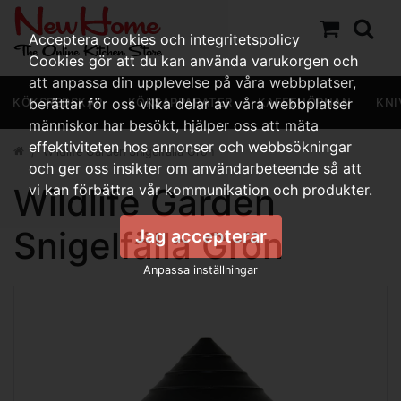
Acceptera cookies och integritetspolicy
Cookies gör att du kan använda varukorgen och
att anpassa din upplevelse på våra webbplatser,
KÖKSREDSKAP
berättar för oss vilka delar av våra webbplatser
KÖKSAPPARATER
KAFFEHÖRNAN
KNI
människor har besökt, hjälper oss att mäta
effektiviteten hos annonser och webbsökningar
Wildlife Garden Snigelfälla Grön
och ger oss insikter om användarbeteende så att
Wildlife Garden
vi kan förbättra vår kommunikation och produkter.
Snigelfälla Grön
Jag accepterar
Anpassa inställningar