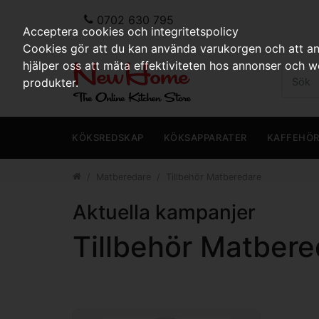
0702 630 795
Acceptera cookies och integritetspolicy
Cookies gör att du kan använda varukorgen och att anp
hjälper oss att mäta effektiviteten hos annonser och 
produkter.
KÖKSREDSKAP
KÖKSAPPARATER
KAFFEHÖ
Matberedare
Tillbehör Matberedare
Aktuella kampanjer
Tillbehör Matbere