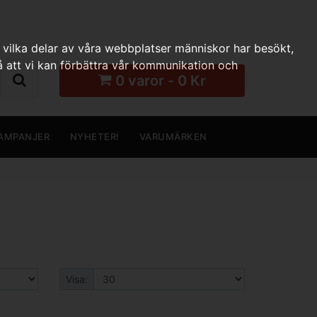
 vilka delar av våra webbplatser människor har besökt,
 att vi kan förbättra vår kommunikation och
0 varor - 0 Kr
AMPANJER
NYHETER!
VARUMÄRKEN
Visa: