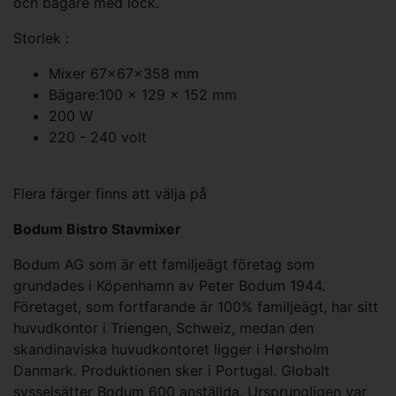
och bägare med lock.
Storlek :
Mixer 67x67x358 mm
Bägare:100 x 129 x 152 mm
200 W
220 - 240 volt
Flera färger finns att välja på
Bodum Bistro Stavmixer
Bodum AG som är ett familjeägt företag som
grundades i Köpenhamn av Peter Bodum 1944.
Företaget, som fortfarande är 100% familjeägt, har sitt
huvudkontor i Triengen, Schweiz, medan den
skandinaviska huvudkontoret ligger i Hørsholm
Danmark. Produktionen sker i Portugal. Globalt
sysselsätter Bodum 600 anställda. Ursprungligen var