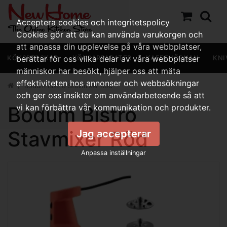
Acceptera cookies och integritetspolicy
Cookies gör att du kan använda varukorgen och
att anpassa din upplevelse på våra webbplatser,
KÖKSREDSKAP
berättar för oss vilka delar av våra webbplatser
KÖKSAPPARATER
KAFFEHÖRNAN
KNI
människor har besökt, hjälper oss att mäta
effektiviteten hos annonser och webbsökningar
Bodum Bistro Stavmixer Röd
och ger oss insikter om användarbeteende så att
Bodum Bistro
vi kan förbättra vår kommunikation och produkter.
Stavmixer Röd
Jag accepterar
Anpassa inställningar