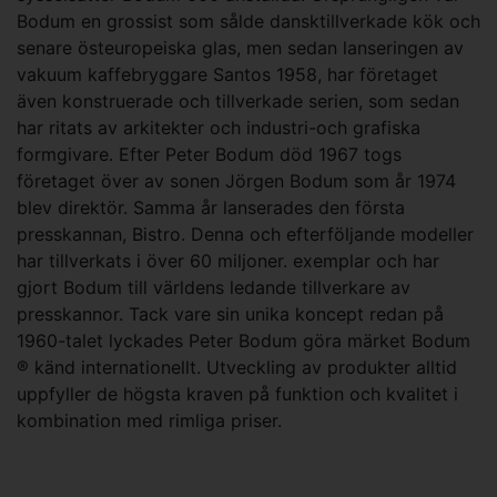
Bodum en grossist som sålde dansktillverkade kök och
senare östeuropeiska glas, men sedan lanseringen av
vakuum kaffebryggare Santos 1958, har företaget
även konstruerade och tillverkade serien, som sedan
har ritats av arkitekter och industri-och grafiska
formgivare. Efter Peter Bodum död 1967 togs
företaget över av sonen Jörgen Bodum som år 1974
blev direktör. Samma år lanserades den första
presskannan, Bistro. Denna och efterföljande modeller
har tillverkats i över 60 miljoner. exemplar och har
gjort Bodum till världens ledande tillverkare av
presskannor. Tack vare sin unika koncept redan på
1960-talet lyckades Peter Bodum göra märket Bodum
® känd internationellt. Utveckling av produkter alltid
uppfyller de högsta kraven på funktion och kvalitet i
kombination med rimliga priser.