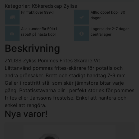
Kategorier:
Köksredskap
Zyliss
Fri frakt över 999kr
Alltid öppet köp i 30
dagar
Alla kunder får 50kr i
Lagersaldo: 2-7 dagar
rabatt på nästa köp!
centrallager
Beskrivning
ZYLISS Zyliss Pommes Frites Skärare Vit
Lättanvänd pommes frites-skärare för potatis och
andra grönsaker. Brett och stadigt handtag.7-9 mm
Galler i rostfritt stål som skär jämnstora bitar varje
gång. Potatisstavarna blir i perfekt storlek för pommes
frites eller Janssons frestelse. Enkel att hantera och
enkel att rengöra.
Nya varor!