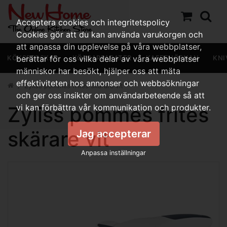
Acceptera cookies och integritetspolicy
Cookies gör att du kan använda varukorgen och
att anpassa din upplevelse på våra webbplatser,
KÖKSREDSKAP
berättar för oss vilka delar av våra webbplatser
KÖKSAPPARATER
KAFFEHÖRNAN
KNI
människor har besökt, hjälper oss att mäta
effektiviteten hos annonser och webbsökningar
Zyliss pommes frites skärare vit
och ger oss insikter om användarbeteende så att
Zyliss pommes frites
vi kan förbättra vår kommunikation och produkter.
skärare vit
Jag accepterar
Anpassa inställningar