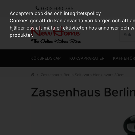
0702 630 795
Acceptera cookies och integritetspolicy
Cookies gör att du kan använda varukorgen och att anp
hjälper oss att mäta effektiviteten hos annonser och 
produkter.
KÖKSREDSKAP
KÖKSAPPARATER
KAFFEHÖ
Zassenhaus Berlin Saltkvarn blank svart 30cm
Zassenhaus Berlin