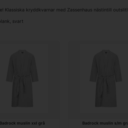
! Klassiska kryddkvarnar med Zassenhaus nästintill outslit
blank
,
svart
Badrock muslin xxl grå
Badrock muslin s/m gr