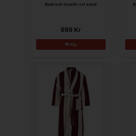
Badrock muslin xxl sand
B
699 Kr
Köp