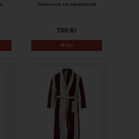
nd
Velourrock xxl sand/vinröd
786 Kr
Köp