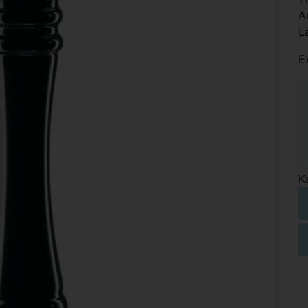
A
L
E
K