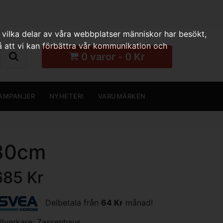
 vilka delar av våra webbplatser människor har besökt,
 att vi kan förbättra vår kommunikation och
0 varor - 0 Kr
AMPANJER
NYHETER!
VARUMÄRKEN
 30cm
685 Kr
Delbetala från
64 Kr
månad!
illverkare:
Zassenhaus