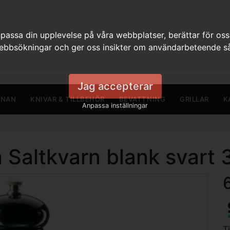
assa din upplevelse på våra webbplatser, berättar för oss
webbsökningar och ger oss insikter om användarbeteende så
Jag accepterar
RNAN
KNIVAR & TILLBEHÖR
BEVATTNING
GRILLAR
K
Anpassa inställningar
 Saltkvarn blank svart
T