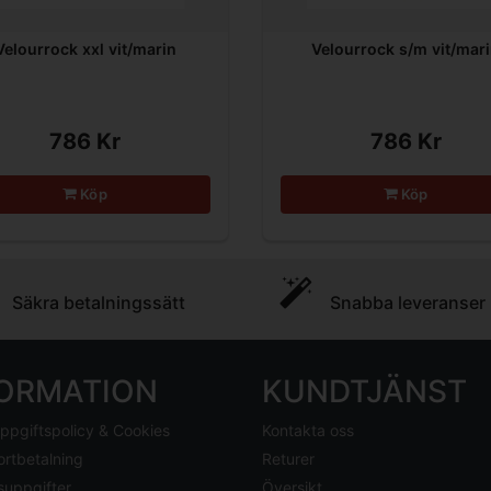
Velourrock xxl vit/marin
Velourrock s/m vit/mar
786 Kr
786 Kr
Köp
Köp
Säkra betalningssätt
Snabba leveranser
FORMATION
KUNDTJÄNST
ppgiftspolicy & Cookies
Kontakta oss
ortbetalning
Returer
suppgifter
Översikt