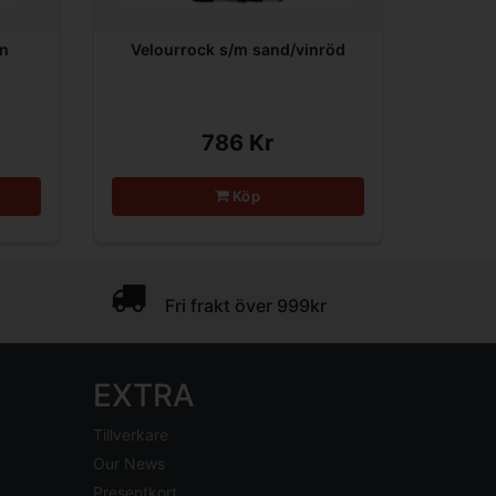
in
Velourrock s/m sand/vinröd
786 Kr
Köp
Fri frakt över 999kr
EXTRA
Tillverkare
Our News
Presentkort