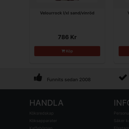
Velourrock l/xl sand/vinröd
786 Kr
Köp
Funnits sedan 2008
HANDLA
IN
Köksredskap
Personu
Köksapparater
Säker k
Kaffehörnan
Företag