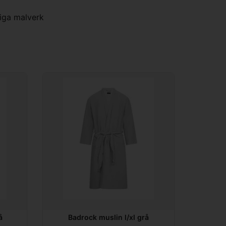
liga malverk
å
Badrock muslin l/xl grå