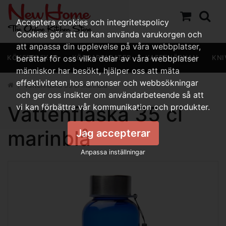
Acceptera cookies och integritetspolicy
Cookies gör att du kan använda varukorgen och
att anpassa din upplevelse på våra webbplatser,
KÖKSREDSKAP
berättar för oss vilka delar av våra webbplatser
KÖKSAPPARATER
KAFFEHÖRNAN
KNI
människor har besökt, hjälper oss att mäta
effektiviteten hos annonser och webbsökningar
Vattenflaska 35 cl marinblå
och ger oss insikter om användarbeteende så att
Vattenflaska 35 cl
vi kan förbättra vår kommunikation och produkter.
marinblå
Jag accepterar
Anpassa inställningar