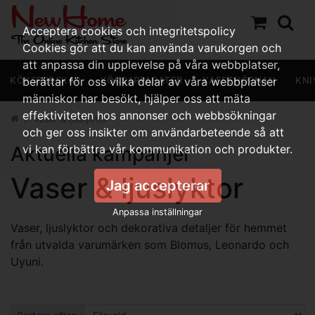
Acceptera cookies och integritetspolicy
Cookies gör att du kan använda varukorgen och
att anpassa din upplevelse på våra webbplatser,
KÖKSREDSKAP
berättar för oss vilka delar av våra webbplatser
KÖKSAPPARATER
KAFFEHÖRNAN
KNI
människor har besökt, hjälper oss att mäta
effektiviteten hos annonser och webbsökningar
Vaser & ljuslyktor
och ger oss insikter om användarbeteende så att
Aktuella kampanjer
vi kan förbättra vår kommunikation och produkter.
Vaser & ljuslyktor
Jag accepterar
Anpassa inställningar
Vaser, ljuslyktor och dekorativa detaljer för hemmet
från utvalda varumärken som Blomus, Leonardo och
Uyuni.