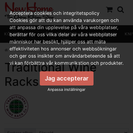
Acceptera cookies och integritetspolicy
Cookies gör att du kan använda varukorgen och
att anpassa din upplevelse på våra webbplatser,
KÖKSREDSKAP
berättar för oss vilka delar av våra webbplatser
KÖKSAPPARATER
KAFFEHÖRNAN
KNI
människor har besökt, hjälper oss att mäta
effektiviteten hos annonser och webbsökningar
Tillverkare
Traditional Wine Racks
och ger oss insikter om användarbeteende så att
Traditional Wine
vi kan förbättra vår kommunikation och produkter.
Racks
Jag accepterar
Anpassa inställningar
Sortera efter: