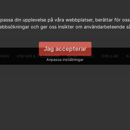
assa din upplevelse på våra webbplatser, berättar för oss
webbsökningar och ger oss insikter om användarbeteende så
Jag accepterar
RNAN
KNIVAR & TILLBEHÖR
BEVATTNING
GRILLAR
K
Anpassa inställningar