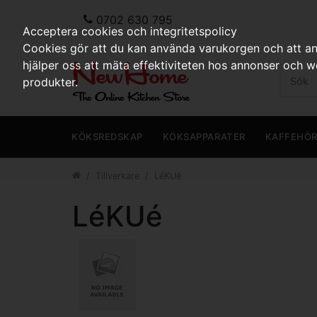
0702 630 795
Acceptera cookies och integritetspolicy
Cookies gör att du kan använda varukorgen och att anp
hjälper oss att mäta effektiviteten hos annonser och 
produkter.
KÖKSREDSKAP
KÖKSAPPARATER
KAFFEHÖ
Tillverkare
LéKUé
LéKUé