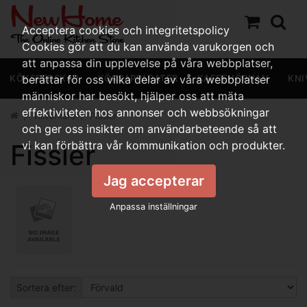
Acceptera cookies och integritetspolicy
Cookies gör att du kan använda varukorgen och
att anpassa din upplevelse på våra webbplatser,
KÖKSREDSKAP
berättar för oss vilka delar av våra webbplatser
KÖKSAPPARATER
KAFFEHÖRNAN
KNI
människor har besökt, hjälper oss att mäta
effektiviteten hos annonser och webbsökningar
Tillverkare
Fissler
och ger oss insikter om användarbeteende så att
Fissler
vi kan förbättra vår kommunikation och produkter.
Jag accepterar
Anpassa inställningar
Sortera efter: