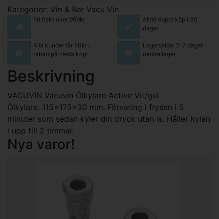
Kategorier:
Vin & Bar
Vacu Vin
Fri frakt över 999kr
Alltid öppet köp i 30
dagar
Alla kunder får 50kr i
Lagersaldo: 2-7 dagar
rabatt på nästa köp!
centrallager
Beskrivning
VACUVIN Vacuvin Ölkylare Active Vit/gul
Ölkylare. 115x175x30 mm. Förvaring i frysen i 5
minuter som sedan kyler din dryck utan is. Håller kylan
i upp till 2 timmar.
Nya varor!