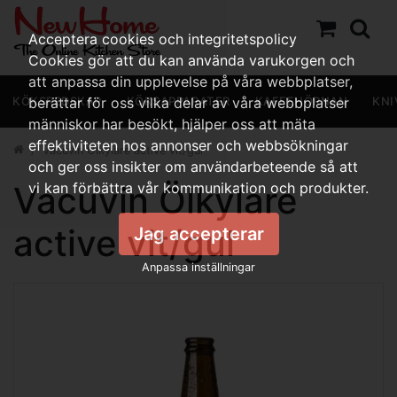
Acceptera cookies och integritetspolicy
Cookies gör att du kan använda varukorgen och
att anpassa din upplevelse på våra webbplatser,
KÖKSREDSKAP
berättar för oss vilka delar av våra webbplatser
KÖKSAPPARATER
KAFFEHÖRNAN
KNI
människor har besökt, hjälper oss att mäta
effektiviteten hos annonser och webbsökningar
Vacuvin Ölkylare active vit/gul
och ger oss insikter om användarbeteende så att
Vacuvin Ölkylare
vi kan förbättra vår kommunikation och produkter.
active vit/gul
Jag accepterar
Anpassa inställningar