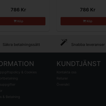
786 Kr
786 Kr
Köp
Köp
Säkra betalningssätt
Snabba leveranser
FORMATION
KUNDTJÄNST
ppgiftspolicy & Cookies
Kontakta oss
ortbetalning
Returer
suppgifter
Översikt
or
s & Betalning