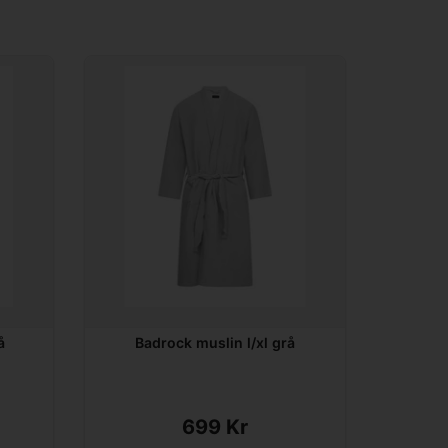
å
Badrock muslin l/xl grå
699 Kr