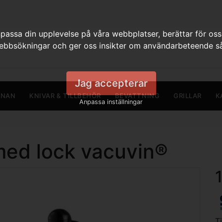
assa din upplevelse på våra webbplatser, berättar för oss
webbsökningar och ger oss insikter om användarbeteende så
Jag accepterar
RNAN
KNIVAR & TILLBEHÖR
BEVATTNING
GRILLAR
K
Anpassa inställningar
med lock vacuvin®
T