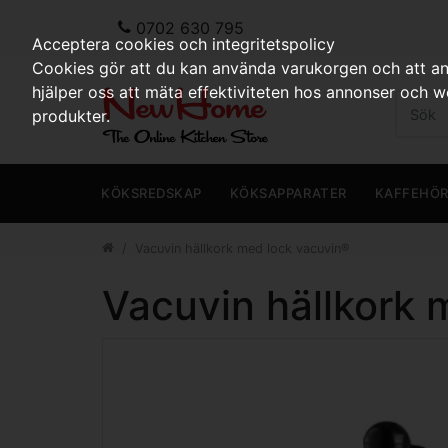
0702 630 795
Acceptera cookies och integritetspolicy
Cookies gör att du kan använda varukorgen och att anp
hjälper oss att mäta effektiviteten hos annonser och 
produkter.
KÖKSREDSKAP
KÖKSAPPARATER
KAFFEHÖ
Vacuvin hällkork med lock vacuvin®
Vacuvin hällkork 