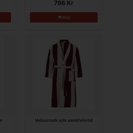
786 Kr
Köp
in
Velourrock s/m sand/vinröd