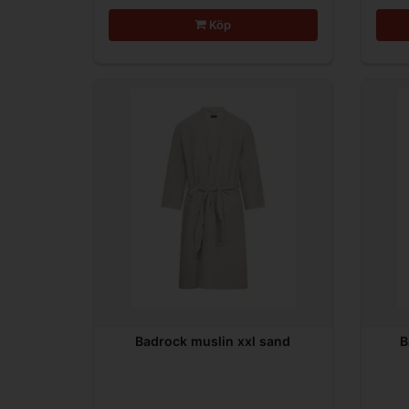
Köp
Badrock muslin xxl sand
B