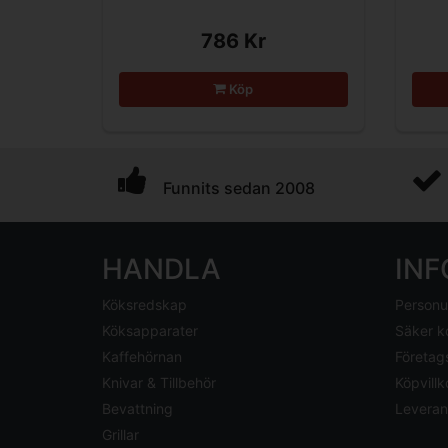
786 Kr
Köp
Funnits sedan 2008
HANDLA
IN
Köksredskap
Personu
Köksapparater
Säker k
Kaffehörnan
Företag
Knivar & Tillbehör
Köpvillk
Bevattning
Leveran
Grillar