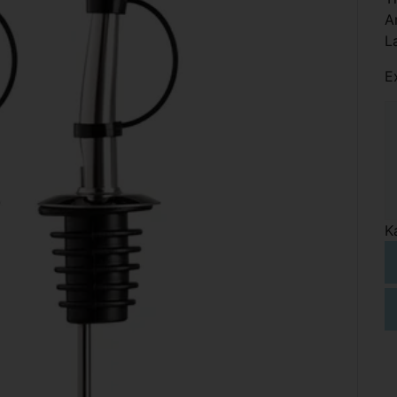
A
L
E
K