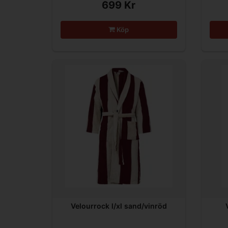
699 Kr
Köp
Velourrock l/xl sand/vinröd