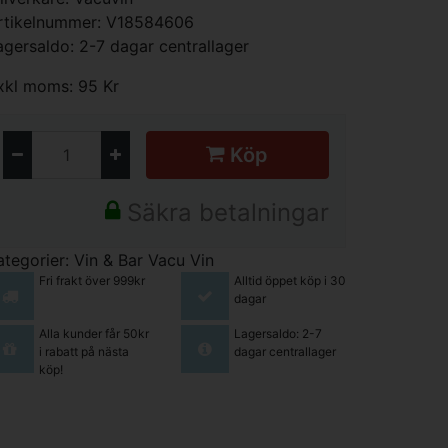
rtikelnummer: V18584606
agersaldo: 2-7 dagar centrallager
xkl moms: 95 Kr
Köp
Säkra betalningar
ategorier:
Vin & Bar
Vacu Vin
Fri frakt över 999kr
Alltid öppet köp i 30
dagar
Alla kunder får 50kr
Lagersaldo: 2-7
i rabatt på nästa
dagar centrallager
köp!