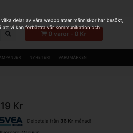
 vilka delar av våra webbplatser människor har besökt,
 att vi kan förbättra vår kommunikation och
0 varor - 0 Kr
AMPANJER
NYHETER!
VARUMÄRKEN
119 Kr
Delbetala från
36 Kr
månad!
illverkare:
Vacuvin