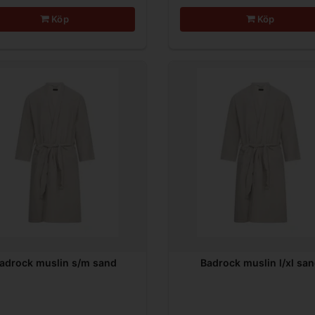
Köp
Köp
adrock muslin s/m sand
Badrock muslin l/xl sa