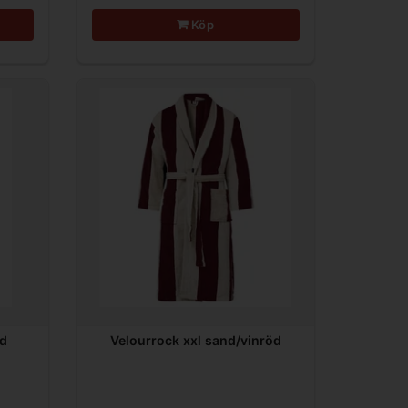
Köp
nd
Velourrock xxl sand/vinröd