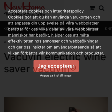
Acceptera cookies och integritetspolicy
Cookies gör att du kan använda varukorgen och
att anpassa din upplevelse på våra webbplatser,
KÖKSREDSKAP
berättar för oss vilka delar av våra webbplatser
KÖKSAPPARATER
KAFFEHÖRNAN
KNI
människor har besökt, hjälper oss att mäta
effektiviteten hos annonser och webbsökningar
Vacuvin electric wine saver vacuvin®
och ger oss insikter om användarbeteende så att
Vacuvin electric wine
vi kan förbättra vår kommunikation och produkter.
saver vacuvin®
Jag accepterar
Anpassa inställningar