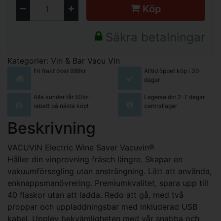
Köp
Säkra betalningar
Kategorier:
Vin & Bar
Vacu Vin
Fri frakt över 999kr
Alltid öppet köp i 30
dagar
Alla kunder får 50kr i
Lagersaldo: 2-7 dagar
rabatt på nästa köp!
centrallager
Beskrivning
VACUVIN Electric Wine Saver Vacuvin®
Håller din vinprovning fräsch längre. Skapar en
vakuumförsegling utan ansträngning. Lätt att använda,
enknappsmanövrering. Premiumkvalitet, spara upp till
40 flaskor utan att ladda. Redo att gå, med två
proppar och uppladdningsbar med inkluderad USB
kabel. Upplev bekvämligheten med vår snabba och