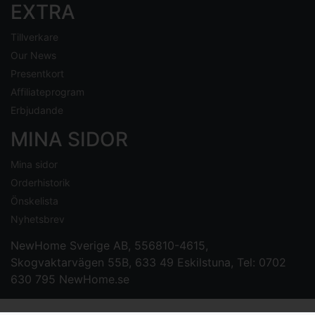
EXTRA
Tillverkare
Our News
Presentkort
Affiliateprogram
Erbjudande
MINA SIDOR
Mina sidor
Orderhistorik
Önskelista
Nyhetsbrev
NewHome Sverige AB
, 556810-4615,
Skogvaktarvägen 55B, 633 49 Eskilstuna, Tel: 0702
630 795
NewHome.se