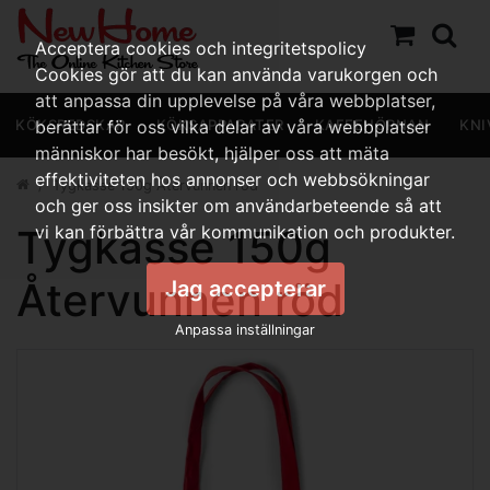
Acceptera cookies och integritetspolicy
Cookies gör att du kan använda varukorgen och
att anpassa din upplevelse på våra webbplatser,
KÖKSREDSKAP
berättar för oss vilka delar av våra webbplatser
KÖKSAPPARATER
KAFFEHÖRNAN
KNI
människor har besökt, hjälper oss att mäta
effektiviteten hos annonser och webbsökningar
Tygkasse 150g Återvunnen röd
och ger oss insikter om användarbeteende så att
Tygkasse 150g
vi kan förbättra vår kommunikation och produkter.
Återvunnen röd
Jag accepterar
Anpassa inställningar