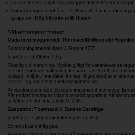
Du kan förvara upp till fyra myggmedelsmattor inuti myggs
Förpackningen innehåller: 1st Halo vit, 3 mattor med myg
gaspatron.
Köp till extra refill i listan.
Säkerhetsinformation
Matta med myggmedel: Thermacell® Mosquito Repellen
Bekämpningsmedel klass 3, Reg.nr 4775
Innehåller: d-Alletrin 0,5g.
Skadlig vid inandning. Mycket giftigt för vattenlevande orga
effekter. Förvaras oåtkomligt för barn. Läs etikett före anvä
utsläpp i miljön. Innehållet lämnas till godkänd avfallshante
lokala/- regionala/nationella bestämmelser.
Användningsområde: Bekämpningsmedel mot mygg. Endast 
Får endast användas i därtill avsedd apparatur. All annan a
otillåten om den inte särskilt tillåtits.
Gaspatron: Thermacell® Butane Cartridge
Innehåller: Flytande petroleumgaser (LPG).
Extremt brandfarlig gas.
Förvaras oåtkomligt för barn. Får inte utsättas för värme/gni