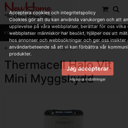
Acceptera cookies och integritetspolicy
Cookies gör att du kan använda varukorgen och att a
upplevelse på våra webbplatser, berättar för oss vilka 
KÖKSREDSKAP
webbplatser människor har besökt, hjälper oss att mäta
KÖKSAPPARATER
KAFFEHÖRNAN
KNI
hos annonser och webbsökningar och ger oss insikter
användarbeteende så att vi kan förbättra vår kommuni
Thermacell Halo Vit Mini Myggskydd
produkter.
Thermacell Halo Vit
Jag accepterar
Mini Myggskydd
Anpassa inställningar