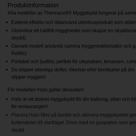
Produktinformation
Alla modeller av Thermacell
®
Myggskydd fungerar på samma
Extremt effektiv och lättanvänd utomhusprodukt som stöter
Utsöndrar ett luktfritt myggmedel som skapar en skyddsz
skydd).
Oavsett modell används samma myggmedelsmattor och 
Refills).
Portabel och ljudlös; perfekt för uteplatsen, terrassen, ca
Du slipper otrevliga dofter, rökelser eller kemikalier på din 
slipper myggen!
För modellen Halo gäller dessutom:
Halo är ett diskret myggskydd för din balkong, altan och t
för restaurangen!
Placera Halo Mini på bordet och aktivera myggskyddet gen
bottendelen till startläget. Drivs med en gaspatron som g
skydd.