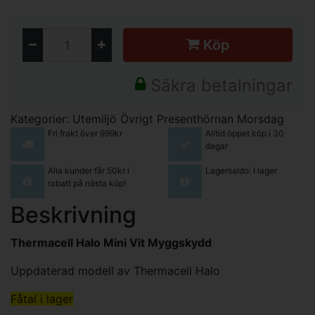
Köp
Säkra betalningar
Kategorier:
Utemiljö
Övrigt
Presenthörnan
Morsdag
Fri frakt över 999kr
Alltid öppet köp i 30
dagar
Alla kunder får 50kr i
Lagersaldo: I lager
rabatt på nästa köp!
Beskrivning
Thermacell Halo Mini Vit Myggskydd
Uppdaterad modell av Thermacell Halo
Fåtal i lager