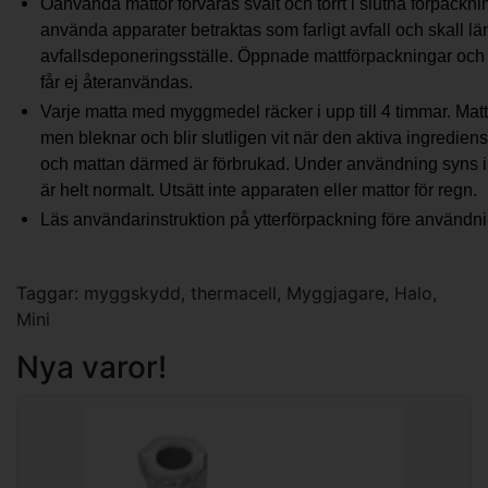
Oanvända mattor förvaras svalt och torrt i slutna förpackni
använda apparater betraktas som farligt avfall och skall lä
avfallsdeponeringsställe. Öppnade mattförpackningar och
får ej återanvändas.
Varje matta med myggmedel räcker i upp till 4 timmar. Matt
men bleknar och blir slutligen vit när den aktiva ingredien
och mattan därmed är förbrukad. Under användning syns i
är helt normalt. Utsätt inte apparaten eller mattor för regn.
Läs användarinstruktion på ytterförpackning före användn
Taggar:
myggskydd
,
thermacell
,
Myggjagare
,
Halo
,
Mini
Nya varor!