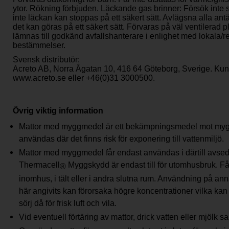
ytor. Rökning förbjuden. Läckande gas brinner: Försök inte
inte läckan kan stoppas på ett säkert sätt. Avlägsna alla an
det kan göras på ett säkert sätt. Förvaras på väl ventilerad pl
lämnas till godkänd avfallshanterare i enlighet med lokala/r
bestämmelser.
Svensk distributör:
Acreto AB, Norra Ågatan 10, 416 64 Göteborg, Sverige. Kun
www.acreto.se eller +46(0)31 3000500.
Övrig viktig information
Mattor med myggmedel är ett bekämpningsmedel mot mygg
användas där det finns risk för exponering till vattenmiljö.
Mattor med myggmedel får endast användas i därtill avsed
Thermacell
Myggskydd är endast till för utomhusbruk. F
®
inomhus, i tält eller i andra slutna rum. Användning på an
här angivits kan förorsaka högre koncentrationer vilka kan 
sörj då för frisk luft och vila.
Vid eventuell förtäring av mattor, drick vatten eller mjölk s