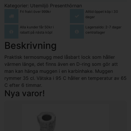
Kategorier:
Utemiljö
Presenthörnan
Fri frakt över 999kr
Alltid öppet köp i 30
dagar
Alla kunder får 50kr i
Lagersaldo: 2-7 dagar
rabatt på nästa köp!
centrallager
Beskrivning
Praktisk termosmugg med låsbart lock som håller
värmen länge, det finns även en D-ring som gör att
man kan hänga muggen i en karbinhake. Muggen
rymmer 35 cl. Vätska i 95 C håller en temperatur av 65
C efter 6 timmar.
Nya varor!