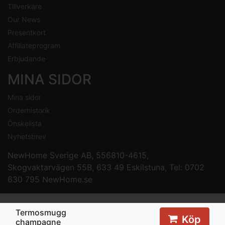
Tillverkare
Our News
Presentkort
Affiliateprogram
Erbjudande
MINA SIDOR
Mina sidor
Orderhistorik
Önskelista
Nyhetsbrev
NewHome Sverige AB
, 556810-4615,
Skogvaktarvägen 55B, 633 49 Eskilstuna, Tel: 0702
630 795
NewHome.se
Termosmugg
Köp
champagne