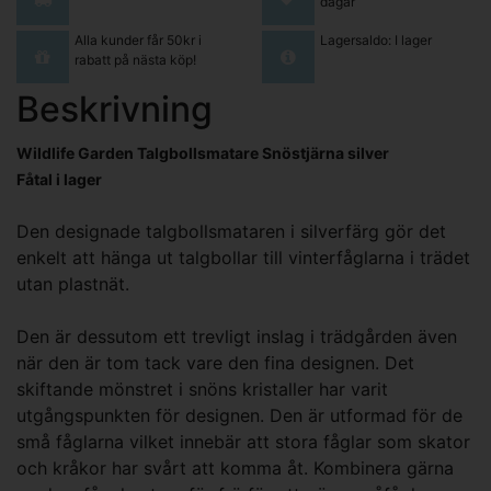
dagar
Alla kunder får 50kr i
Lagersaldo: I lager
rabatt på nästa köp!
Beskrivning
Wildlife Garden Talgbollsmatare Snöstjärna silver
Fåtal i lager
Den designade talgbollsmataren i silverfärg gör det
enkelt att hänga ut talgbollar till vinterfåglarna i trädet
utan plastnät.
Den är dessutom ett trevligt inslag i trädgården även
när den är tom tack vare den fina designen. Det
skiftande mönstret i snöns kristaller har varit
utgångspunkten för designen. Den är utformad för de
små fåglarna vilket innebär att stora fåglar som skator
och kråkor har svårt att komma åt. Kombinera gärna