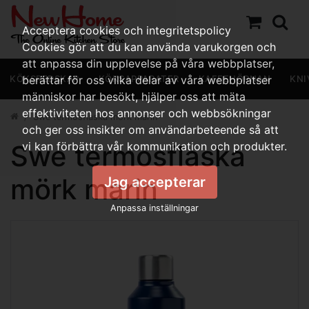
Acceptera cookies och integritetspolicy
Cookies gör att du kan använda varukorgen och
att anpassa din upplevelse på våra webbplatser,
KÖKSREDSKAP
berättar för oss vilka delar av våra webbplatser
KÖKSAPPARATER
KAFFEHÖRNAN
KNI
människor har besökt, hjälper oss att mäta
effektiviteten hos annonser och webbsökningar
Swe termosflaska mörk marin
och ger oss insikter om användarbeteende så att
Swe termosflaska
vi kan förbättra vår kommunikation och produkter.
mörk marin
Jag accepterar
Anpassa inställningar