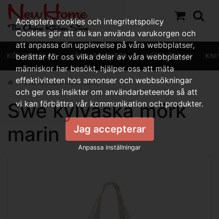
Acceptera cookies och integritetspolicy
Cookies gör att du kan använda varukorgen och
att anpassa din upplevelse på våra webbplatser,
KÖKSREDSKAP
berättar för oss vilka delar av våra webbplatser
KÖKSAPPARATER
KAFFEHÖRNAN
KNI
människor har besökt, hjälper oss att mäta
effektiviteten hos annonser och webbsökningar
Swe kylväska mörk marin
och ger oss insikter om användarbeteende så att
Swe kylväska mörk
vi kan förbättra vår kommunikation och produkter.
marin
Jag accepterar
Anpassa inställningar