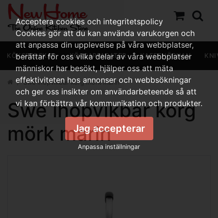
Acceptera cookies och integritetspolicy
Cookies gör att du kan använda varukorgen och
att anpassa din upplevelse på våra webbplatser,
KÖKSREDSKAP
berättar för oss vilka delar av våra webbplatser
KÖKSAPPARATER
KAFFEHÖRNAN
KNI
människor har besökt, hjälper oss att mäta
effektiviteten hos annonser och webbsökningar
Swe ihopvikbar korg mörk marin
och ger oss insikter om användarbeteende så att
Swe ihopvikbar korg
vi kan förbättra vår kommunikation och produkter.
mörk marin
Jag accepterar
Anpassa inställningar