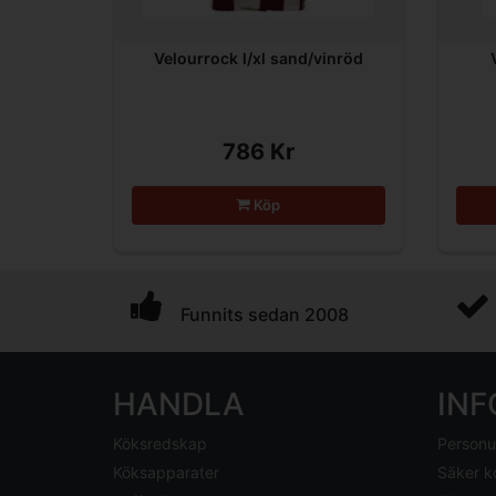
Velourrock l/xl sand/vinröd
786 Kr
Köp
Funnits sedan 2008
HANDLA
IN
Köksredskap
Personu
Köksapparater
Säker k