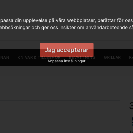
assa din upplevelse på våra webbplatser, berättar för oss
webbsökningar och ger oss insikter om användarbeteende så
Jag accepterar
RNAN
KNIVAR & TILLBEHÖR
BEVATTNING
GRILLAR
K
Anpassa inställningar
T