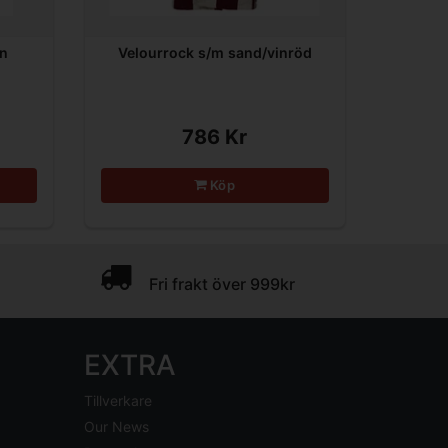
in
Velourrock s/m sand/vinröd
786 Kr
Köp
Fri frakt över 999kr
EXTRA
Tillverkare
Our News