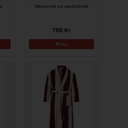
nd
Velourrock xxl sand/vinröd
786 Kr
Köp