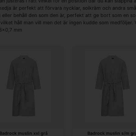
n justeras i rätt vinkel för en position där du kan slappna 
kedja är perfekt att förvara nycklar, solkräm och andra smås
g eller behåll den som den är, perfekt att ge bort som en 
ilket håll man vill men det är ingen kudde som medföljer. 
 13x0,7 mm
Badrock muslin xxl grå
Badrock muslin s/m gr