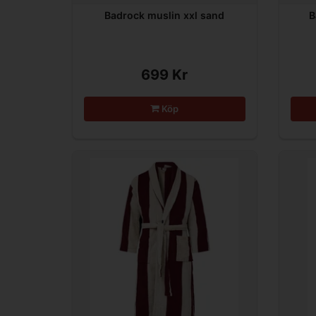
Badrock muslin xxl sand
B
699 Kr
Köp