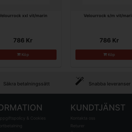
Velourrock xxl vit/marin
Velourrock s/m vit/mar
786 Kr
786 Kr
Köp
Köp
Säkra betalningssätt
Snabba leveranser
FORMATION
KUNDTJÄNST
ppgiftspolicy & Cookies
Kontakta oss
ortbetalning
Returer