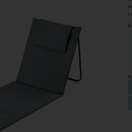
A
L
E
K