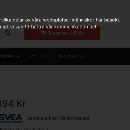
 vilka delar av våra webbplatser människor har besökt,
 att vi kan förbättra vår kommunikation och
0 varor - 0 Kr
AMPANJER
NYHETER!
VARUMÄRKEN
394 Kr
Delbetala från
49 Kr
månad!
illverkare:
Lord Nelson