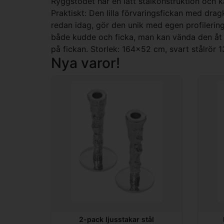
Ryggstödet har en lätt stålkonstruktion och ka
Praktiskt: Den lilla förvaringsfickan med drag
redan idag, gör den unik med egen profilerin
både kudde och ficka, man kan vända den åt v
på fickan. Storlek: 164x52 cm, svart stålrör
Nya varor!
2-pack ljusstakar stål