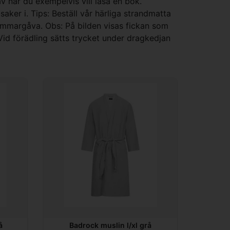
av när du exempelvis vill läsa en bok.
aker i. Tips: Beställ vår härliga strandmatta
sommargåva. Obs: På bilden visas fickan som
Vid förädling sätts trycket under dragkedjan
å
Badrock muslin l/xl grå