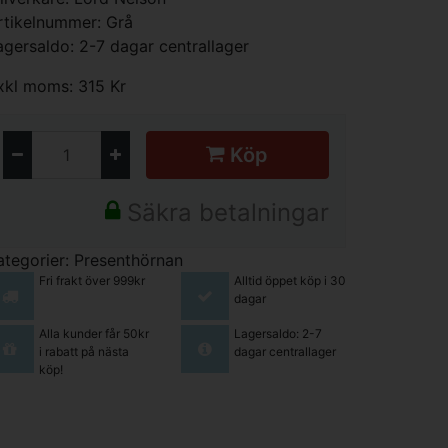
rtikelnummer: Grå
agersaldo: 2-7 dagar centrallager
xkl moms: 315 Kr
Köp
Säkra betalningar
ategorier:
Presenthörnan
Fri frakt över 999kr
Alltid öppet köp i 30
dagar
Alla kunder får 50kr
Lagersaldo: 2-7
i rabatt på nästa
dagar centrallager
köp!