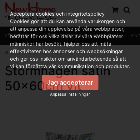
Acceptera cookies och integritetspolicy
Cookies gör att du kan använda varukorgen och
att anpassa din upplevelse på våra webbplatser,
KÖKSREDSKAP
berättar för oss vilka delar av våra webbplatser
KÖKSAPPARATER
KAFFEHÖRNAN
KNI
människor har besökt, hjälper oss att mäta
effektiviteten hos annonser och webbsökningar
Stormhagen satin 50x60cm vit
och ger oss insikter om användarbeteende så att
Stormhagen satin
vi kan förbättra vår kommunikation och produkter.
50x60cm vit
Jag accepterar
Anpassa inställningar