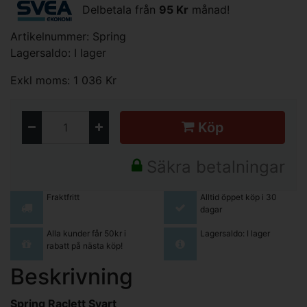
Delbetala från
95 Kr
månad!
Artikelnummer: Spring
Lagersaldo: I lager
Exkl moms: 1 036 Kr
Köp
Säkra betalningar
Fraktfritt
Alltid öppet köp i 30
dagar
Alla kunder får 50kr i
Lagersaldo: I lager
rabatt på nästa köp!
Beskrivning
Spring Raclett Svart