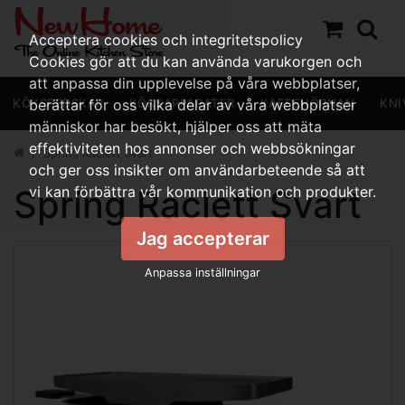
Acceptera cookies och integritetspolicy
Cookies gör att du kan använda varukorgen och
att anpassa din upplevelse på våra webbplatser,
KÖKSREDSKAP
berättar för oss vilka delar av våra webbplatser
KÖKSAPPARATER
KAFFEHÖRNAN
KNI
människor har besökt, hjälper oss att mäta
effektiviteten hos annonser och webbsökningar
Spring Raclett Svart
och ger oss insikter om användarbeteende så att
Spring Raclett Svart
vi kan förbättra vår kommunikation och produkter.
Jag accepterar
Anpassa inställningar