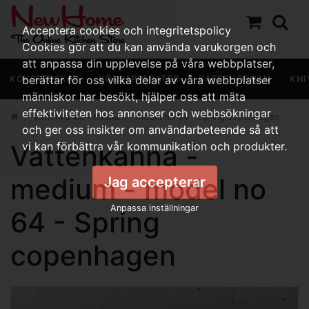
Acceptera cookies och integritetspolicy
Cookies gör att du kan använda varukorgen och
att anpassa din upplevelse på våra webbplatser,
KÖKSREDSKAP
berättar för oss vilka delar av våra webbplatser
KÖKSAPPARATER
KAFFEHÖRNAN
KNI
människor har besökt, hjälper oss att mäta
effektiviteten hos annonser och webbsökningar
Vattenkanna - medium - model no 64 - Spring copenhagen
och ger oss insikter om användarbeteende så att
Vattenkanna -
vi kan förbättra vår kommunikation och produkter.
medium - model no
Jag accepterar
Anpassa inställningar
64 - Spring
copenhagen