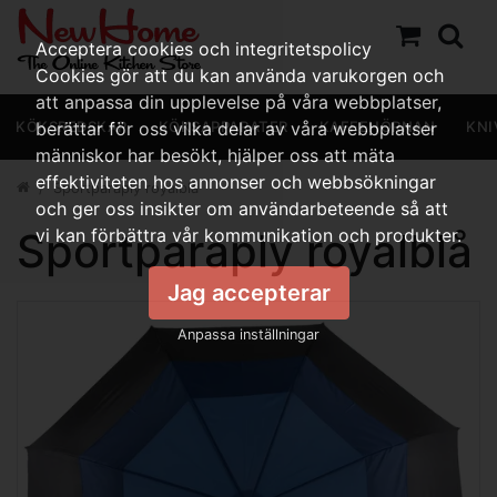
Acceptera cookies och integritetspolicy
Cookies gör att du kan använda varukorgen och
att anpassa din upplevelse på våra webbplatser,
KÖKSREDSKAP
berättar för oss vilka delar av våra webbplatser
KÖKSAPPARATER
KAFFEHÖRNAN
KNI
människor har besökt, hjälper oss att mäta
effektiviteten hos annonser och webbsökningar
Sportparaply royalblå
och ger oss insikter om användarbeteende så att
Sportparaply royalblå
vi kan förbättra vår kommunikation och produkter.
Jag accepterar
Anpassa inställningar