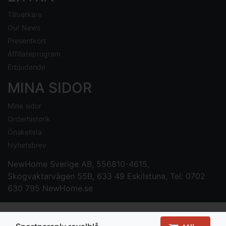
Tillverkare
Our News
Presentkort
Affiliateprogram
Erbjudande
MINA SIDOR
Mina sidor
Orderhistorik
Önskelista
Nyhetsbrev
NewHome Sverige AB
, 556810-4615,
Skogvaktarvägen 55B, 633 49 Eskilstuna, Tel: 0702
630 795
NewHome.se