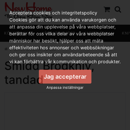
Acceptera cookies och integritetspolicy
Cookies gör att du kan använda varukorgen och
att anpassa din upplevelse på våra webbplatser,
KÖKSREDSKAP
berättar för oss vilka delar av våra webbplatser
KÖKSAPPARATER
KAFFEHÖRNAN
KNI
människor har besökt, hjälper oss att mäta
effektiviteten hos annonser och webbsökningar
Smidd Brödkniv, tandad
och ger oss insikter om användarbeteende så att
Smidd Brödkniv,
vi kan förbättra vår kommunikation och produkter.
tandad
Jag accepterar
Anpassa inställningar