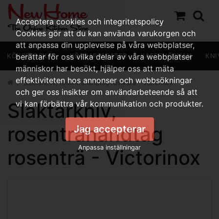
Acceptera cookies och integritetspolicy
Cookies gör att du kan använda varukorgen och
att anpassa din upplevelse på våra webbplatser,
KÖKSREDSKAP
berättar för oss vilka delar av våra webbplatser
KÖKSAPPARATER
KAFFEHÖRNAN
KNI
människor har besökt, hjälper oss att mäta
effektiviteten hos annonser och webbsökningar
Slaktarkniv, rosenträhandtag rosenträ - Victorinox
och ger oss insikter om användarbeteende så att
Slaktarkniv,
vi kan förbättra vår kommunikation och produkter.
rosenträhandtag
Jag accepterar
Anpassa inställningar
rosenträ - Victorinox