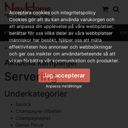
Acceptera cookies och integritetspolicy
Cookies gör att du kan använda varukorgen och
att anpassa din upplevelse på våra webbplatser,
KÖKSREDSKAP
berättar för oss vilka delar av våra webbplatser
KÖKSAPPARATER
KAFFEHÖRNAN
KNI
människor har besökt, hjälper oss att mäta
effektiviteten hos annonser och webbsökningar
Servering
och ger oss insikter om användarbeteende så att
Aktuella kampanjer
vi kan förbättra vår kommunikation och produkter.
Servering
Jag accepterar
Anpassa inställningar
Underkategorier
Bestick
Champagne-tillbehör
Champagneglas
Gense Focus