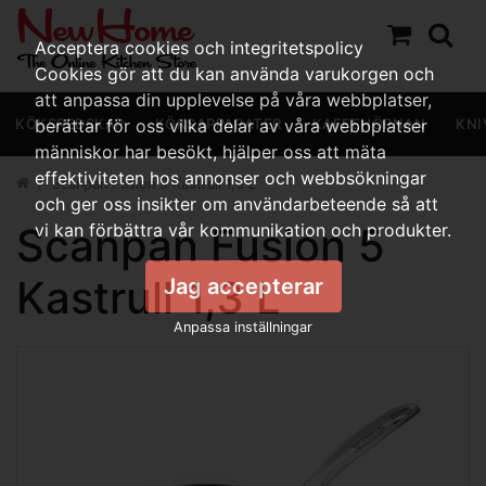
Acceptera cookies och integritetspolicy
Cookies gör att du kan använda varukorgen och
att anpassa din upplevelse på våra webbplatser,
KÖKSREDSKAP
berättar för oss vilka delar av våra webbplatser
KÖKSAPPARATER
KAFFEHÖRNAN
KNI
människor har besökt, hjälper oss att mäta
effektiviteten hos annonser och webbsökningar
Scanpan Fusion 5 Kastrull 1,3 L
och ger oss insikter om användarbeteende så att
Scanpan Fusion 5
vi kan förbättra vår kommunikation och produkter.
Kastrull 1,3 L
Jag accepterar
Anpassa inställningar