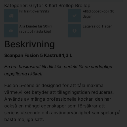
Kategorier:
Grytor & Kärl
Bröllop
Bröllop
Fri frakt över 999kr
Alltid öppet köp i 30
dagar
Alla kunder får 50kr i
Lagersaldo: I lager
rabatt på nästa köp!
Beskrivning
Scanpan Fusion 5 Kastrull 1,3 L
En bra baskastrull till ditt kök, perfekt för de vardagliga
uppgifterna i köket!
Fusion 5-serie är designad för att tåla maximal
värme,vilket betyder att tillagningstiden reduceras.
Används av många professionella kockar, den har
också en mängd egenskaper som försäkrar att
seriens utseende och användarvänlighet samspelar på
bästa möjliga sätt.