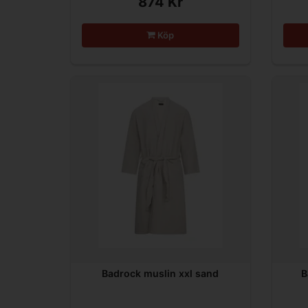
874 Kr
Köp
Badrock muslin xxl sand
B