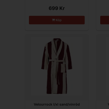
699 Kr
Köp
Velourrock l/xl sand/vinröd