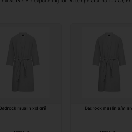
 minst 15 s vid exponering för en temperatur på 100 C), Endas
Badrock muslin xxl grå
Badrock muslin s/m gr