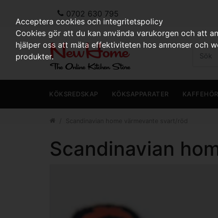
0702 630 795
Acceptera cookies och integritetspolicy
Cookies gör att du kan använda varukorgen och att anp
hjälper oss att mäta effektiviteten hos annonser och 
produkter.
KÖKSREDSKAP
KÖKSAPPARATER
KAFFEHÖ
Scandinavian home värmevante svart/röd
Scandinavian hom