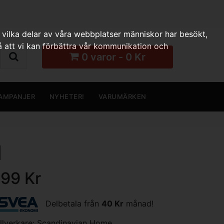
 vilka delar av våra webbplatser människor har besökt,
 att vi kan förbättra vår kommunikation och
0 varor - 0 Kr
AMPANJER
NYHETER!
VARUMÄRKEN
d
199 Kr
Delbetala från
40 Kr
månad!
illverkare:
Scandinavian Home