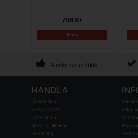
786 Kr
Köp
Funnits sedan 2008
HANDLA
IN
Köksredskap
Personu
Köksapparater
Säker k
Kaffehörnan
Företag
Knivar & Tillbehör
Köpvillk
Bevattning
Leveran