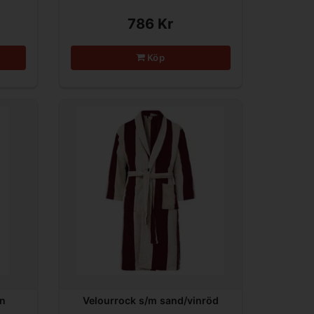
786 Kr
Köp
in
Velourrock s/m sand/vinröd