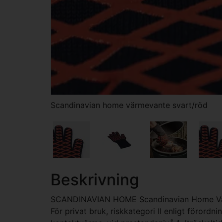
Scandinavian home värmevante svart/röd
Beskrivning
SCANDINAVIAN HOME Scandinavian Home Vä
För privat bruk, riskkategori II enligt föro