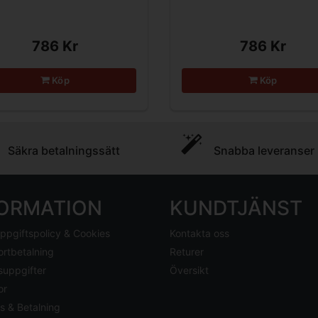
786 Kr
786 Kr
Köp
Köp
Säkra betalningssätt
Snabba leveranser
FORMATION
KUNDTJÄNST
ppgiftspolicy & Cookies
Kontakta oss
ortbetalning
Returer
suppgifter
Översikt
or
s & Betalning