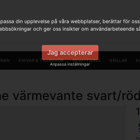
assa din upplevelse på våra webbplatser, berättar för oss
webbsökningar och ger oss insikter om användarbeteende så
Jag accepterar
RNAN
KNIVAR & TILLBEHÖR
BEVATTNING
GRILLAR
K
Anpassa inställningar
e värmevante svart/rö
T