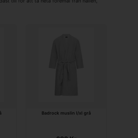
t till för att ta heta föremål från hällen,
å
Badrock muslin l/xl grå