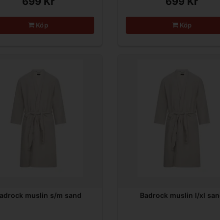
699 Kr
699 Kr
Köp
Köp
adrock muslin s/m sand
Badrock muslin l/xl sa