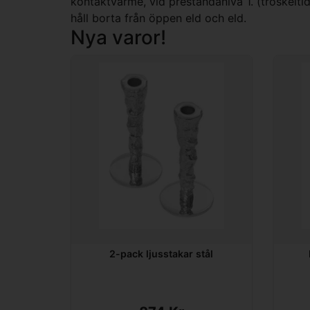
kontaktvärme, vid prestandanivå 1. (tröskeltid
håll borta från öppen eld och eld.
Nya varor!
2-pack ljusstakar stål