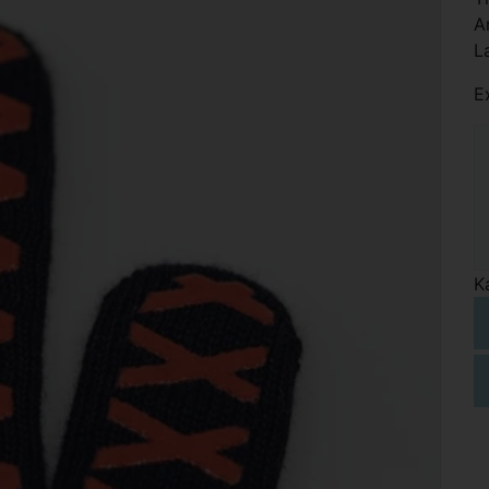
A
L
E
K