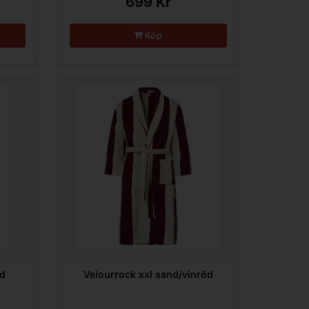
699 Kr
Köp
nd
Velourrock xxl sand/vinröd