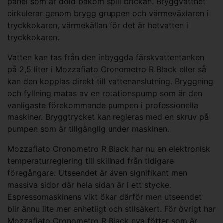
panel som är dold bakom spill brickan. Bryggvattnet
cirkulerar genom brygg gruppen och värmeväxlaren i
tryckkokaren, värmekällan för det är hetvatten i
tryckkokaren.
Vatten kan tas från den inbyggda färskvattentanken
på 2,5 liter i Mozzafiato Cronometro R Black eller så
kan den kopplas direkt till vattenanslutning. Bryggning
och fyllning matas av en rotationspump som är den
vanligaste förekommande pumpen i professionella
maskiner. Bryggtrycket kan regleras med en skruv på
pumpen som är tillgänglig under maskinen.
Mozzafiato Cronometro R Black har nu en elektronisk
temperaturreglering till skillnad från tidigare
föregångare. Utseendet är även signifikant men
massiva sidor där hela sidan är i ett stycke.
Espressomaskinens vikt ökar därför men utseendet
blir ännu lite mer enhetligt och stilsäkert. För övrigt har
Mozzafiato Cronometro R Black nya fötter som är