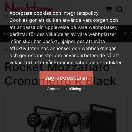
Acceptera cookies och integritetspolicy
Cookies gör att du kan använda varukorgen och
att anpassa din upplevelse på våra webbplatser,
KÖKSREDSKAP
berättar för oss vilka delar av våra webbplatser
KÖKSAPPARATER
KAFFEHÖRNAN
KNI
människor har besökt, hjälper oss att mäta
effektiviteten hos annonser och webbsökningar
Rocket Mozzafiato Cronometro R Black
och ger oss insikter om användarbeteende så att
Rocket Mozzafiato
vi kan förbättra vår kommunikation och produkter.
Cronometro R Black
Jag accepterar
Anpassa inställningar