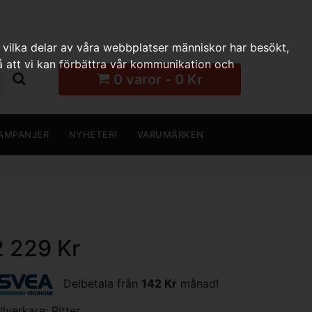
 vilka delar av våra webbplatser människor har besökt,
 att vi kan förbättra vår kommunikation och
0 varor - 0 Kr
AMPANJER
NYHETER!
VARUMÄRKEN
2 229 Kr
Delbetala från
142 Kr
månad!
illverkare:
Ritter