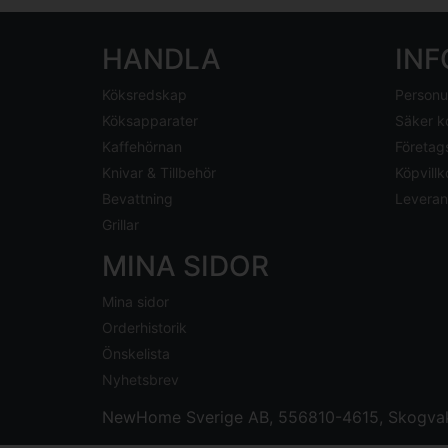
HANDLA
IN
Köksredskap
Personu
Köksapparater
Säker k
Kaffehörnan
Företag
Knivar & Tillbehör
Köpvillk
Bevattning
Leveran
Grillar
MINA SIDOR
Mina sidor
Orderhistorik
Önskelista
Nyhetsbrev
NewHome Sverige AB
, 556810-4615, Skogvak