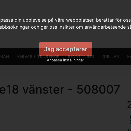
assa din upplevelse på våra webbplatser, berättar för oss
webbsökningar och ger oss insikter om användarbeteende så
Jag accepterar
RNAN
KNIVAR & TILLBEHÖR
BEVATTNING
GRILLAR
K
Anpassa inställningar
 e18 vänster - 508007
T