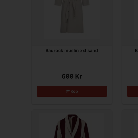
Badrock muslin xxl sand
B
699 Kr
Köp