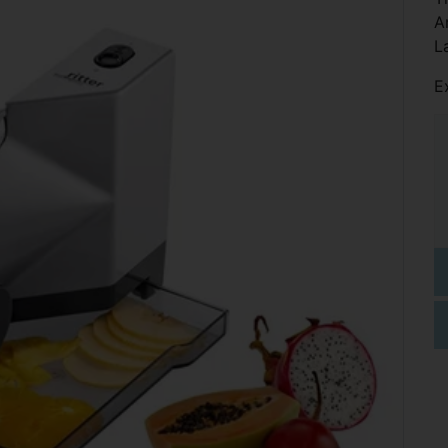
A
L
E