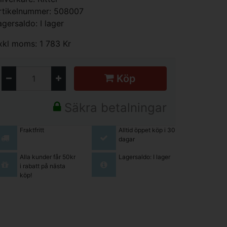
rtikelnummer: 508007
agersaldo: I lager
xkl moms: 1 783 Kr
Köp
Säkra betalningar
Fraktfritt
Alltid öppet köp i 30
dagar
Alla kunder får 50kr
Lagersaldo: I lager
i rabatt på nästa
köp!