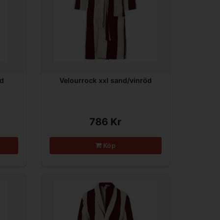
nd
Velourrock xxl sand/vinröd
786 Kr
Köp