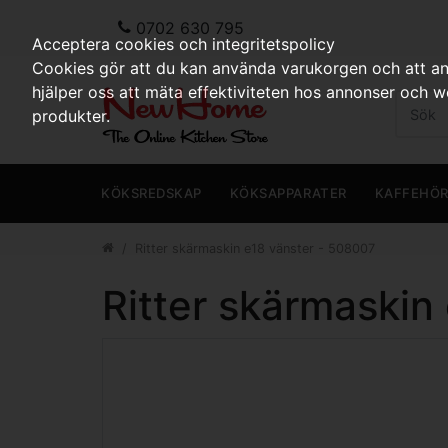
0702 630 795
Acceptera cookies och integritetspolicy
Cookies gör att du kan använda varukorgen och att anp
hjälper oss att mäta effektiviteten hos annonser och 
produkter.
KÖKSREDSKAP
KÖKSAPPARATER
KAFFEHÖ
Ritter skärmaskin e18 vänster - 508007
Ritter skärmaskin