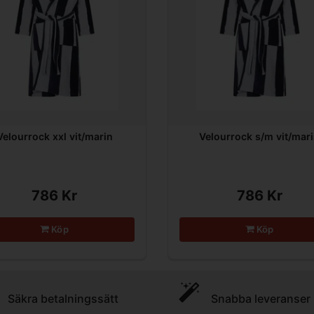
Velourrock xxl vit/marin
Velourrock s/m vit/mar
786 Kr
786 Kr
Köp
Köp
Säkra betalningssätt
Snabba leveranser