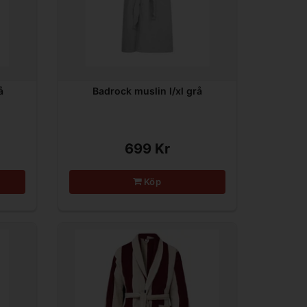
å
Badrock muslin l/xl grå
699 Kr
Köp