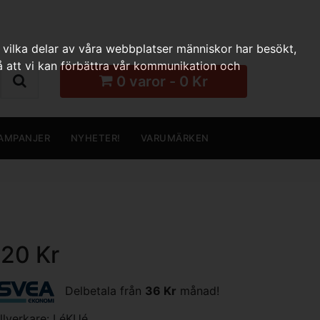
 vilka delar av våra webbplatser människor har besökt,
 att vi kan förbättra vår kommunikation och
0 varor - 0 Kr
AMPANJER
NYHETER!
VARUMÄRKEN
120 Kr
Delbetala från
36 Kr
månad!
illverkare:
LéKUé