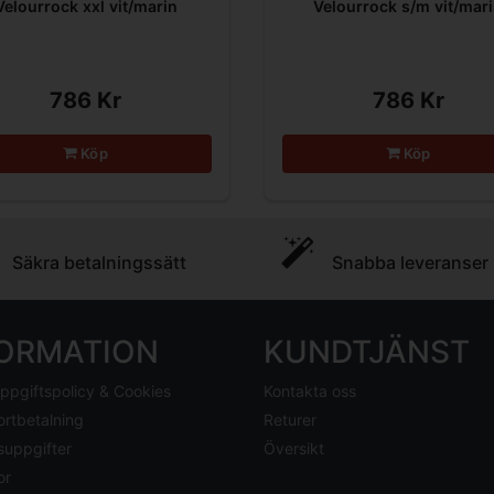
Velourrock xxl vit/marin
Velourrock s/m vit/mar
786 Kr
786 Kr
Köp
Köp
Säkra betalningssätt
Snabba leveranser
FORMATION
KUNDTJÄNST
ppgiftspolicy & Cookies
Kontakta oss
ortbetalning
Returer
suppgifter
Översikt
or