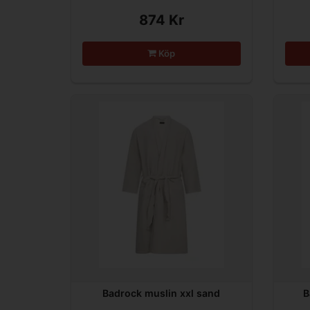
874 Kr
Köp
Badrock muslin xxl sand
B