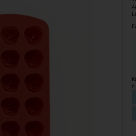
A
L
E
K
h