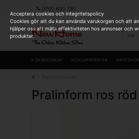
0702 630 795
Acceptera cookies och integritetspolicy
Cookies gör att du kan använda varukorgen och att anp
hjälper oss att mäta effektiviteten hos annonser och 
produkter.
KÖKSREDSKAP
KÖKSAPPARATER
KAFFEHÖ
Pralinform ros röd
Pralinform ros röd