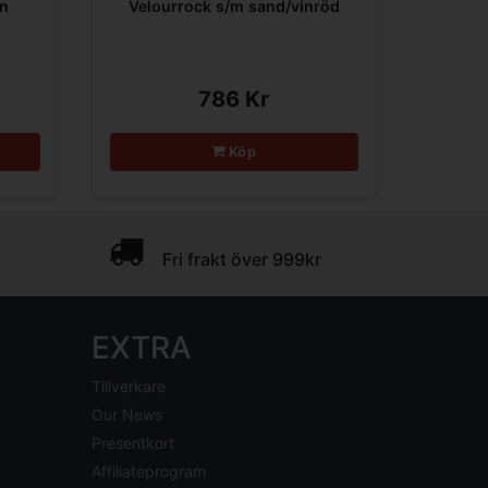
in
Velourrock s/m sand/vinröd
786 Kr
Köp
Fri frakt över 999kr
EXTRA
Tillverkare
Our News
Presentkort
Affiliateprogram