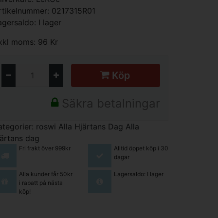
rtikelnummer: 0217315R01
agersaldo: I lager
xkl moms: 96 Kr
Köp
Säkra betalningar
ategorier:
roswi
Alla Hjärtans Dag
Alla
järtans dag
Fri frakt över 999kr
Alltid öppet köp i 30
dagar
Alla kunder får 50kr
Lagersaldo: I lager
i rabatt på nästa
köp!