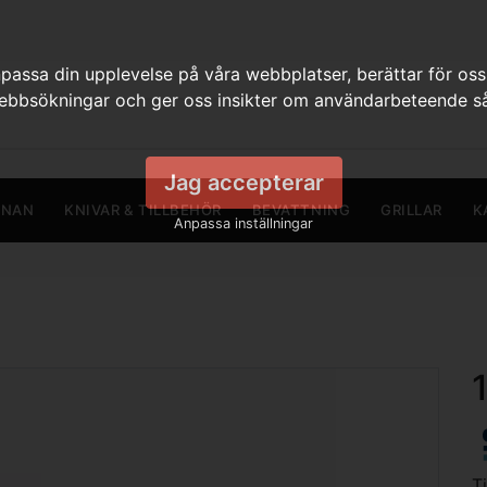
assa din upplevelse på våra webbplatser, berättar för oss
webbsökningar och ger oss insikter om användarbeteende så
Jag accepterar
RNAN
KNIVAR & TILLBEHÖR
BEVATTNING
GRILLAR
K
Anpassa inställningar
T