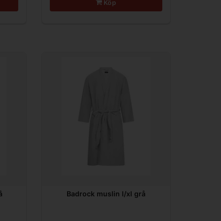
Köp
å
Badrock muslin l/xl grå