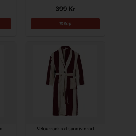
699 Kr
Köp
nd
Velourrock xxl sand/vinröd