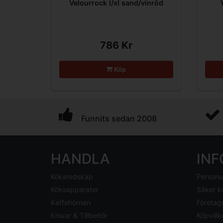
Velourrock l/xl sand/vinröd
786 Kr
Köp
Funnits sedan 2008
HANDLA
IN
Köksredskap
Personu
Köksapparater
Säker k
Kaffehörnan
Företag
Knivar & Tillbehör
Köpvillk