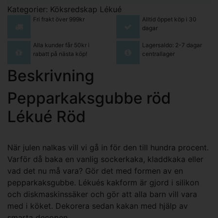
Kategorier:
Köksredskap
Lékué
Fri frakt över 999kr
Alltid öppet köp i 30
dagar
Alla kunder får 50kr i
Lagersaldo: 2-7 dagar
rabatt på nästa köp!
centrallager
Beskrivning
Pepparkaksgubbe röd
Lékué Röd
När julen nalkas vill vi gå in för den till hundra procent.
Varför då baka en vanlig sockerkaka, kladdkaka eller
vad det nu må vara? Gör det med formen av en
pepparkaksgubbe. Lékués kakform är gjord i silikon
och diskmaskinssäker och gör att alla barn vill vara
med i köket. Dekorera sedan kakan med hjälp av
smarta decopen.