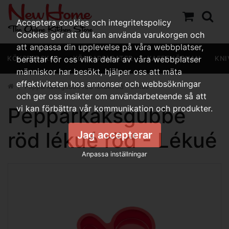
Acceptera cookies och integritetspolicy
Cookies gör att du kan använda varukorgen och
att anpassa din upplevelse på våra webbplatser,
KÖKSREDSKAP
berättar för oss vilka delar av våra webbplatser
KÖKSAPPARATER
KAFFEHÖRNAN
KNI
människor har besökt, hjälper oss att mäta
effektiviteten hos annonser och webbsökningar
Pepparkaksgubbe röd lékué röd - Lékué
och ger oss insikter om användarbeteende så att
Pepparkaksgubbe
vi kan förbättra vår kommunikation och produkter.
röd lékué röd - Lékué
Jag accepterar
Anpassa inställningar