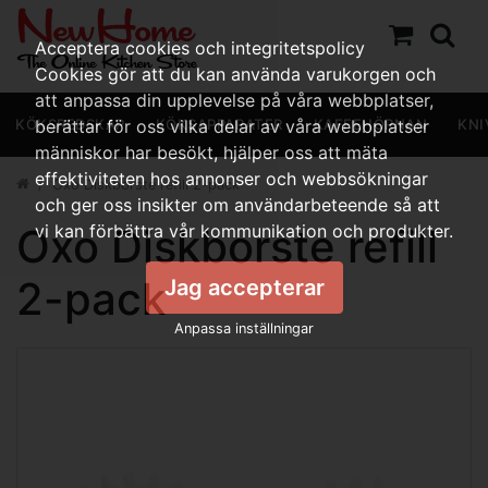
Acceptera cookies och integritetspolicy
Cookies gör att du kan använda varukorgen och
att anpassa din upplevelse på våra webbplatser,
KÖKSREDSKAP
berättar för oss vilka delar av våra webbplatser
KÖKSAPPARATER
KAFFEHÖRNAN
KNI
människor har besökt, hjälper oss att mäta
effektiviteten hos annonser och webbsökningar
Oxo Diskborste refill 2-pack
och ger oss insikter om användarbeteende så att
Oxo Diskborste refill
vi kan förbättra vår kommunikation och produkter.
2-pack
Jag accepterar
Anpassa inställningar