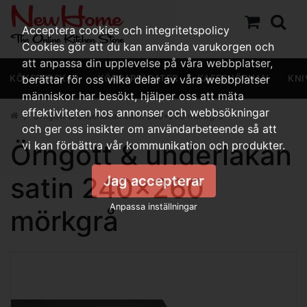
Acceptera cookies och integritetspolicy
Cookies gör att du kan använda varukorgen och
att anpassa din upplevelse på våra webbplatser,
KÖKSREDSKAP
berättar för oss vilka delar av våra webbplatser
KÖKSAPPARATER
KAFFEHÖRNAN
KNI
människor har besökt, hjälper oss att mäta
effektiviteten hos annonser och webbsökningar
Örngott & underlakan satin 240x260 mörkgrå
och ger oss insikter om användarbeteende så att
Örngott & underlakan
vi kan förbättra vår kommunikation och produkter.
satin 240x260
Jag accepterar
Anpassa inställningar
mörkgrå