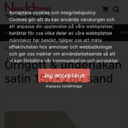
Acceptera cookies och integritetspolicy
Cookies gör att du kan använda varukorgen och
att anpassa din upplevelse på våra webbplatser,
KÖKSREDSKAP
berättar för oss vilka delar av våra webbplatser
KÖKSAPPARATER
KAFFEHÖRNAN
KNI
människor har besökt, hjälper oss att mäta
effektiviteten hos annonser och webbsökningar
Örngott & underlakan satin 150x260 sand
och ger oss insikter om användarbeteende så att
Örngott & underlakan
vi kan förbättra vår kommunikation och produkter.
satin 150x260 sand
Jag accepterar
Anpassa inställningar